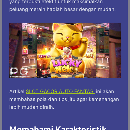
yang terbukti efektif untuk maksimalkan
s
b
e
g
e
e
peluang meraih hadiah besar dengan mudah.
A
o
n
r
p
o
g
a
p
k
e
m
r
Artikel
SLOT GACOR AUTO FANTASI
ini akan
membahas pola dan tips jitu agar kemenangan
lebih mudah diraih.
Memahami Karakteristik