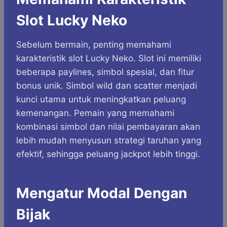
Slot Lucky Neko
Sebelum bermain, penting memahami
karakteristik slot Lucky Neko. Slot ini memiliki
beberapa paylines, simbol spesial, dan fitur
bonus unik. Simbol wild dan scatter menjadi
kunci utama untuk meningkatkan peluang
kemenangan. Pemain yang memahami
kombinasi simbol dan nilai pembayaran akan
lebih mudah menyusun strategi taruhan yang
efektif, sehingga peluang jackpot lebih tinggi.
Mengatur Modal Dengan
Bijak