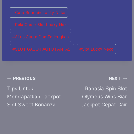
Post
#
Cara Bermain Lucky Neko
Tags:
#
Pola Gacor Slot Lucky Neko
#
Situs Gacor Dan Terlengkap
#
SLOT GACOR AUTO FANTASI
#
Slot Lucky Neko
Post
PREVIOUS
NEXT
Tips Untuk
Rahasia Spin Slot
navigation
Mendapatkan Jackpot
Olympus Wins Biar
Slot Sweet Bonanza
Jackpot Cepat Cair