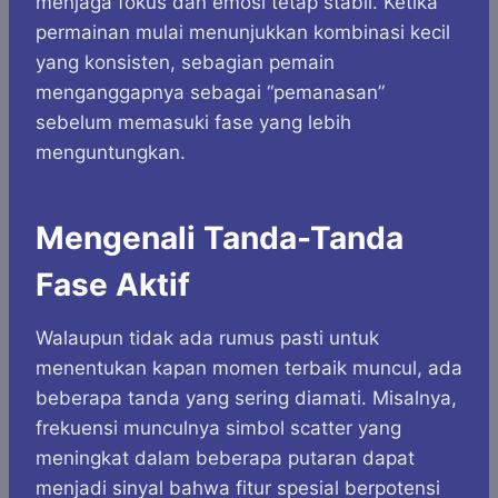
menjaga fokus dan emosi tetap stabil. Ketika
permainan mulai menunjukkan kombinasi kecil
yang konsisten, sebagian pemain
menganggapnya sebagai “pemanasan”
sebelum memasuki fase yang lebih
menguntungkan.
Mengenali Tanda-Tanda
Fase Aktif
Walaupun tidak ada rumus pasti untuk
menentukan kapan momen terbaik muncul, ada
beberapa tanda yang sering diamati. Misalnya,
frekuensi munculnya simbol scatter yang
meningkat dalam beberapa putaran dapat
menjadi sinyal bahwa fitur spesial berpotensi