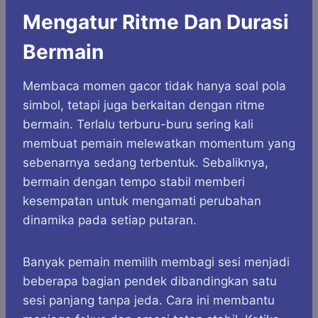
Mengatur Ritme Dan Durasi
Bermain
Membaca momen gacor tidak hanya soal pola
simbol, tetapi juga berkaitan dengan ritme
bermain. Terlalu terburu-buru sering kali
membuat pemain melewatkan momentum yang
sebenarnya sedang terbentuk. Sebaliknya,
bermain dengan tempo stabil memberi
kesempatan untuk mengamati perubahan
dinamika pada setiap putaran.
Banyak pemain memilih membagi sesi menjadi
beberapa bagian pendek dibandingkan satu
sesi panjang tanpa jeda. Cara ini membantu