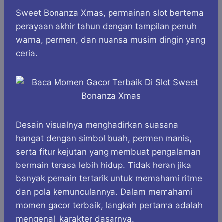
h
a
e
e
k
i
h
a
c
s
l
y
n
a
Sweet Bonanza Xmas, permainan slot bertema
t
e
s
e
p
e
r
perayaan akhir tahun dengan tampilan penuh
s
b
e
g
e
e
warna, permen, dan nuansa musim dingin yang
A
o
n
r
ceria.
p
o
g
a
p
k
e
m
r
Desain visualnya menghadirkan suasana
hangat dengan simbol buah, permen manis,
serta fitur kejutan yang membuat pengalaman
bermain terasa lebih hidup. Tidak heran jika
banyak pemain tertarik untuk memahami ritme
dan pola kemunculannya. Dalam memahami
momen gacor terbaik, langkah pertama adalah
mengenali karakter dasarnya.