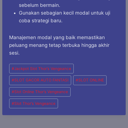
sebelum bermain.
Gunakan sebagian kecil modal untuk uji
coba strategi baru.
Manajemen modal yang baik memastikan
peluang menang tetap terbuka hingga akhir
sesi.
Post
#
Jackpot Slot Thor’s Vengeance
Tags:
#
SLOT GACOR AUTO FANTASI
#
SLOT ONLINE
#
Slot Online Thor’s Vengeance
#
Slot Thor’s Vengeance