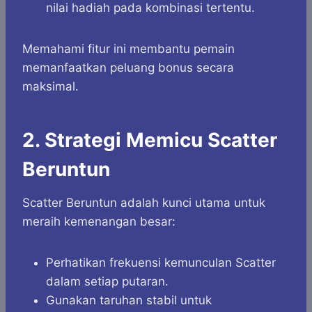
nilai hadiah pada kombinasi tertentu.
Memahami fitur ini membantu pemain
memanfaatkan peluang bonus secara
maksimal.
2. Strategi Memicu Scatter
Beruntun
Scatter Beruntun adalah kunci utama untuk
meraih kemenangan besar:
Perhatikan frekuensi kemunculan Scatter
dalam setiap putaran.
Gunakan taruhan stabil untuk