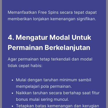
Memanfaatkan Free Spins secara tepat dapat
memberikan lonjakan kemenangan signifikan.
4. Mengatur Modal Untuk
Permainan Berkelanjutan
Agar permainan tetap terkendali dan modal
tidak cepat habis:
Mulai dengan taruhan minimum sambil
mempelajari pola permainan.
Naikkan taruhan secara bertahap saat fitur
bonus mulai sering muncul.
Tetapkan batas kemenangan dan kerugian