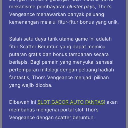
mekanisme pembayaran
cluster pays
, Thor’s
Vengeance menawarkan banyak peluang
kemenangan melalui fitur-fitur bonus yang unik.
Salah satu daya tarik utama game ini adalah
fitur Scatter Beruntun yang dapat memicu
putaran gratis dan bonus tambahan secara
berlapis. Bagi pemain yang menyukai sensasi
pertempuran mitologi dengan peluang hadiah
fantastis, Thor’s Vengeance menjadi pilihan
yang wajib dicoba.
Dibawah ini
SLOT GACOR AUTO FANTASI
akan
membahas mengenai portal slot Thor’s
Vengeance dengan scatter beruntun.