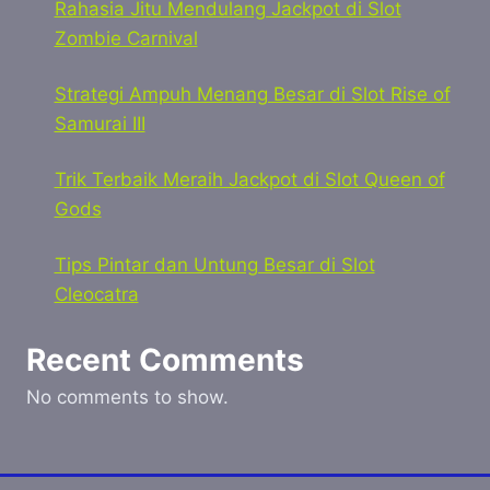
Rahasia Jitu Mendulang Jackpot di Slot
Zombie Carnival
Strategi Ampuh Menang Besar di Slot Rise of
Samurai III
Trik Terbaik Meraih Jackpot di Slot Queen of
Gods
Tips Pintar dan Untung Besar di Slot
Cleocatra
Recent Comments
No comments to show.