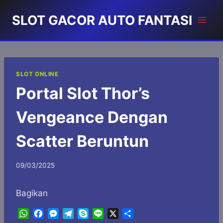
Skip
SLOT GACOR AUTO FANTASI
to
content
SLOT ONLINE
Portal Slot Thor’s
Vengeance Dengan
Scatter Beruntun
09/03/2025
Bagikan
W
F
M
T
S
L
X
S