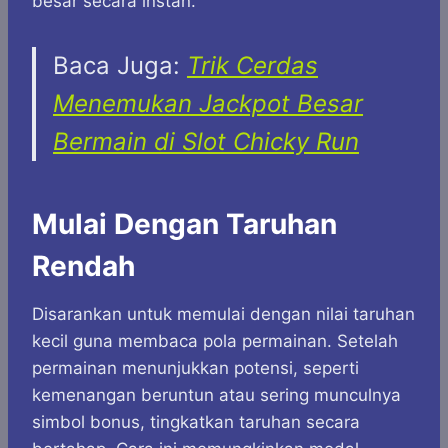
besar secara instan.
Baca Juga:
Trik Cerdas
Menemukan Jackpot Besar
Bermain di Slot Chicky Run
Mulai Dengan Taruhan
Rendah
Disarankan untuk memulai dengan nilai taruhan
kecil guna membaca pola permainan. Setelah
permainan menunjukkan potensi, seperti
kemenangan beruntun atau sering munculnya
simbol bonus, tingkatkan taruhan secara