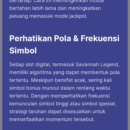
bertahap. Cara ini memungkinkan modal
bertahan lebih lama dan meningkatkan
peluang memasuki mode jackpot.
Perhatikan Pola & Frekuensi
Simbol
Setiap slot digital, termasuk Savannah Legend,
memiliki algoritma yang dapat membentuk pola
tertentu. Meskipun bersifat acak, sering kali
simbol bonus muncul dalam rentang waktu
tertentu. Dengan memperhatikan frekuensi
kemunculan simbol tinggi atau simbol spesial,
strategi taruhan dapat disesuaikan untuk
memanfaatkan momentum tersebut.