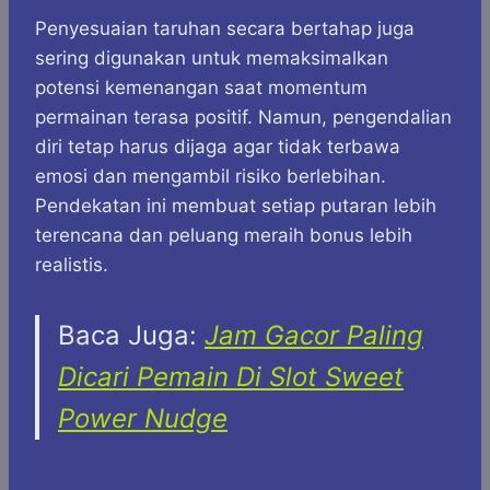
Penyesuaian taruhan secara bertahap juga
sering digunakan untuk memaksimalkan
potensi kemenangan saat momentum
permainan terasa positif. Namun, pengendalian
diri tetap harus dijaga agar tidak terbawa
emosi dan mengambil risiko berlebihan.
Pendekatan ini membuat setiap putaran lebih
terencana dan peluang meraih bonus lebih
realistis.
Baca Juga:
Jam Gacor Paling
Dicari Pemain Di Slot Sweet
Power Nudge