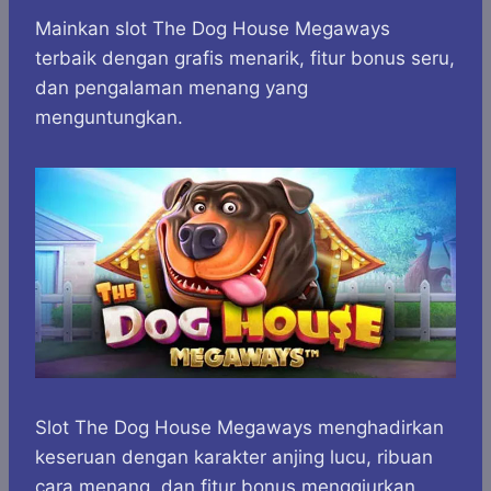
h
a
e
e
k
i
h
a
c
s
l
y
n
a
Mainkan slot The Dog House Megaways
t
e
s
e
p
e
r
terbaik dengan grafis menarik, fitur bonus seru,
s
b
e
g
e
e
dan pengalaman menang yang
A
o
n
r
menguntungkan.
p
o
g
a
p
k
e
m
r
Slot The Dog House Megaways menghadirkan
keseruan dengan karakter anjing lucu, ribuan
cara menang, dan fitur bonus menggiurkan.