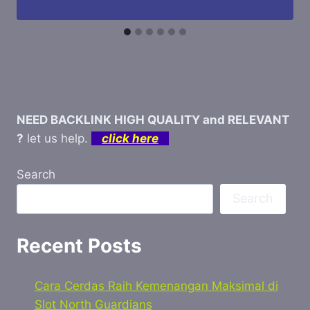
NEED BACKLINK HIGH QUALITY and RELEVANT
?
let us help.
click here
Search
Search
Recent Posts
Cara Cerdas Raih Kemenangan Maksimal di
Slot North Guardians