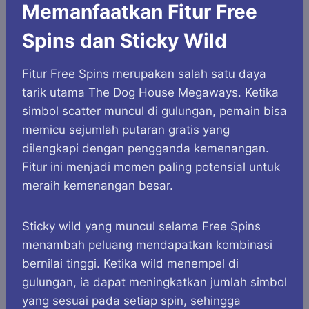
Memanfaatkan Fitur Free
Spins dan Sticky Wild
Fitur Free Spins merupakan salah satu daya
tarik utama The Dog House Megaways. Ketika
simbol scatter muncul di gulungan, pemain bisa
memicu sejumlah putaran gratis yang
dilengkapi dengan pengganda kemenangan.
Fitur ini menjadi momen paling potensial untuk
meraih kemenangan besar.
Sticky wild yang muncul selama Free Spins
menambah peluang mendapatkan kombinasi
bernilai tinggi. Ketika wild menempel di
gulungan, ia dapat meningkatkan jumlah simbol
yang sesuai pada setiap spin, sehingga