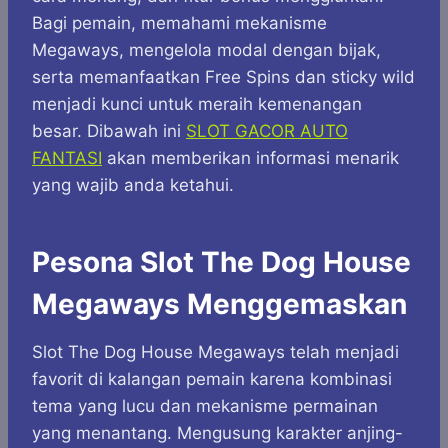
Bagi pemain, memahami mekanisme
Megaways, mengelola modal dengan bijak,
serta memanfaatkan Free Spins dan sticky wild
menjadi kunci untuk meraih kemenangan
besar. Dibawah ini
SLOT GACOR AUTO
FANTASI
akan memberikan informasi menarik
yang wajib anda ketahui.
Pesona Slot The Dog House
Megaways Menggemaskan
Slot The Dog House Megaways telah menjadi
favorit di kalangan pemain karena kombinasi
tema yang lucu dan mekanisme permainan
yang menantang. Mengusung karakter anjing-