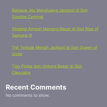
Rahasia Jitu Mendulang Jackpot di Slot
Zombie Carnival
Strategi Ampuh Menang Besar di Slot Rise of
Samurai III
Trik Terbaik Meraih Jackpot di Slot Queen of
Gods
Tips Pintar dan Untung Besar di Slot
Cleocatra
Recent Comments
No comments to show.