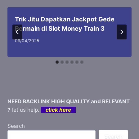
Trik Jitu Dapatkan Jackpot Gede
Bermain di Slot Money Train 3
09/04/2025
NEED BACKLINK HIGH QUALITY and RELEVANT
?
let us help.
click here
Search
Search