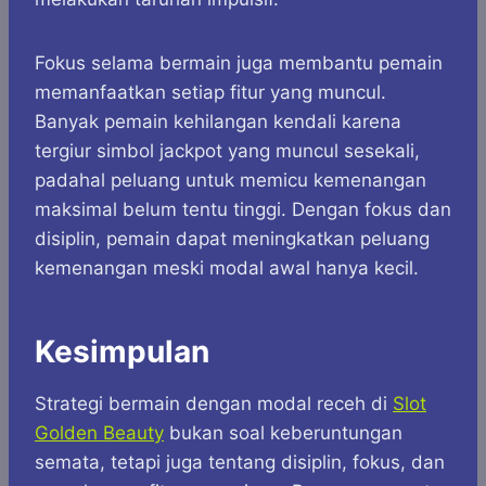
Fokus selama bermain juga membantu pemain
memanfaatkan setiap fitur yang muncul.
Banyak pemain kehilangan kendali karena
tergiur simbol jackpot yang muncul sesekali,
padahal peluang untuk memicu kemenangan
maksimal belum tentu tinggi. Dengan fokus dan
disiplin, pemain dapat meningkatkan peluang
kemenangan meski modal awal hanya kecil.
Kesimpulan
Strategi bermain dengan modal receh di
Slot
Golden Beauty
bukan soal keberuntungan
semata, tetapi juga tentang disiplin, fokus, dan