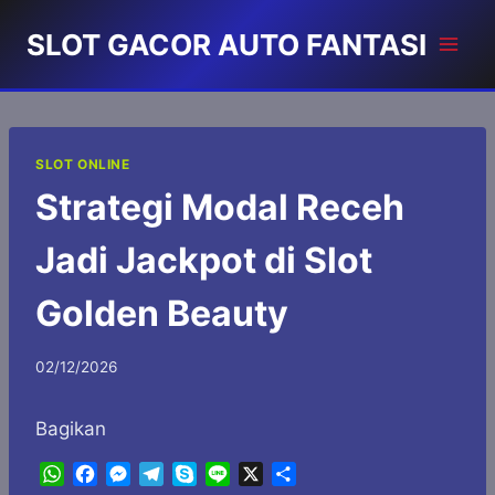
Skip
SLOT GACOR AUTO FANTASI
to
content
SLOT ONLINE
Strategi Modal Receh
Jadi Jackpot di Slot
Golden Beauty
02/12/2026
Bagikan
W
F
M
T
S
L
X
S