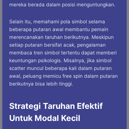
mereka berada dalam posisi menguntungkan.
Selain itu, memahami pola simbol selama
beberapa putaran awal membantu pemain
merencanakan taruhan berikutnya. Meskipun
setiap putaran bersifat acak, pengalaman
membaca tren simbol tertentu dapat memberi
keuntungan psikologis. Misalnya, jika simbol
scatter muncul beberapa kali dalam putaran
awal, peluang memicu free spin dalam putaran
berikutnya bisa lebih tinggi.
Strategi Taruhan Efektif
Untuk Modal Kecil