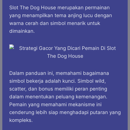
h
a
e
e
k
i
h
a
c
s
l
y
n
a
Slot The Dog House merupakan permainan
t
e
s
e
p
e
r
yang menampilkan tema anjing lucu dengan
s
b
e
g
e
e
warna cerah dan simbol menarik untuk
A
o
n
r
dimainkan.
p
o
g
a
p
k
e
m
r
Dalam panduan ini, memahami bagaimana
simbol bekerja adalah kunci. Simbol wild,
scatter, dan bonus memiliki peran penting
dalam menentukan peluang kemenangan.
Pemain yang memahami mekanisme ini
cenderung lebih siap menghadapi putaran yang
kompleks.