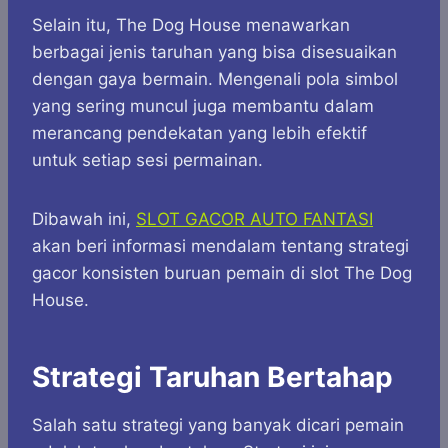
Selain itu, The Dog House menawarkan
berbagai jenis taruhan yang bisa disesuaikan
dengan gaya bermain. Mengenali pola simbol
yang sering muncul juga membantu dalam
merancang pendekatan yang lebih efektif
untuk setiap sesi permainan.
Dibawah ini,
SLOT GACOR AUTO FANTASI
akan beri informasi mendalam tentang strategi
gacor konsisten buruan pemain di slot The Dog
House.
Strategi Taruhan Bertahap
Salah satu strategi yang banyak dicari pemain