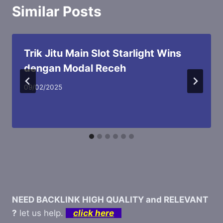
Similar Posts
Trik Jitu Main Slot Starlight Wins
dengan Modal Receh
09/02/2025
NEED BACKLINK HIGH QUALITY and RELEVANT
?
let us help.
click here