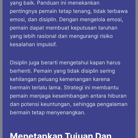
yang baik. Panduan ini menekankan
pentingnya pemain tetap tenang, tidak terbawa
emosi, dan disiplin. Dengan mengelola emosi,
pemain dapat membuat keputusan taruhan
yang lebih rasional dan mengurangi risiko
kesalahan impulsif.
Disiplin juga berarti mengetahui kapan harus
berhenti. Pemain yang tidak disiplin sering
kehilangan peluang kemenangan karena
bermain terlalu lama. Strategi ini membantu
pemain menjaga keseimbangan antara hiburan
dan potensi keuntungan, sehingga pengalaman
bermain tetap menyenangkan.
Menetapkan Tujuan Dan