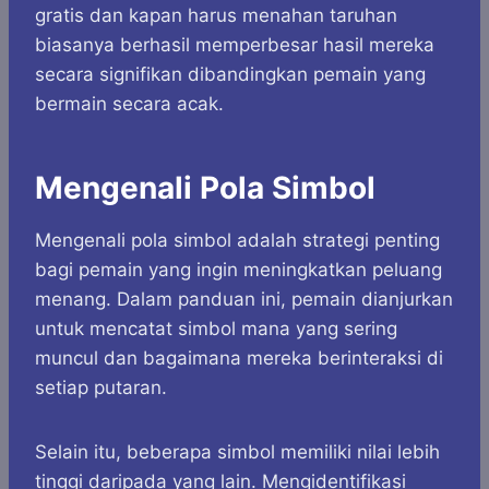
gratis dan kapan harus menahan taruhan
biasanya berhasil memperbesar hasil mereka
secara signifikan dibandingkan pemain yang
bermain secara acak.
Mengenali Pola Simbol
Mengenali pola simbol adalah strategi penting
bagi pemain yang ingin meningkatkan peluang
menang. Dalam panduan ini, pemain dianjurkan
untuk mencatat simbol mana yang sering
muncul dan bagaimana mereka berinteraksi di
setiap putaran.
Selain itu, beberapa simbol memiliki nilai lebih
tinggi daripada yang lain. Mengidentifikasi