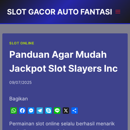
Skip
SLOT GACOR AUTO FANTASI
to
content
SLOT ONLINE
Panduan Agar Mudah
Jackpot Slot Slayers Inc
09/07/2025
Bagikan
W
F
M
T
S
L
X
S
h
a
e
e
k
i
h
a
c
s
l
y
n
a
Permainan slot online selalu berhasil menarik
t
e
s
e
p
e
r