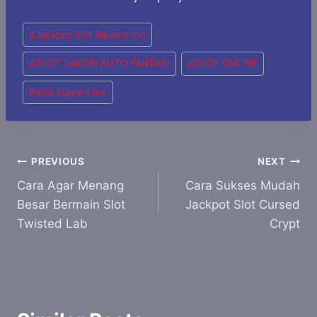
Post
#
Jackpot Slot Slayers Inc
Tags:
#
SLOT GACOR AUTO FANTASI
#
SLOT ONLINE
#
Slot Slayers Inc
Post
PREVIOUS
NEXT
Cara Agar Menang
Cara Sukses Mudah
navigation
Besar Bermain Slot
Jackpot Slot Cursed
Twisted Lab
Crypt