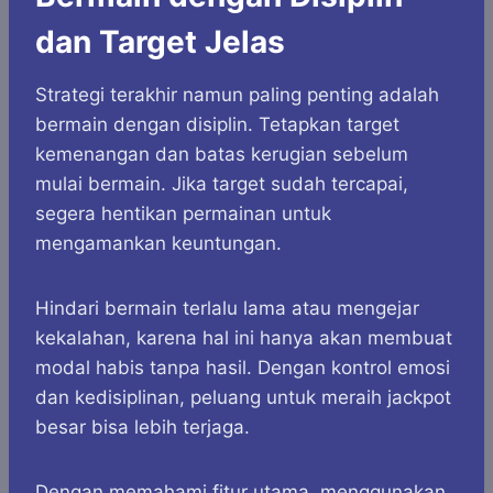
dan Target Jelas
Strategi terakhir namun paling penting adalah
bermain dengan disiplin. Tetapkan target
kemenangan dan batas kerugian sebelum
mulai bermain. Jika target sudah tercapai,
segera hentikan permainan untuk
mengamankan keuntungan.
Hindari bermain terlalu lama atau mengejar
kekalahan, karena hal ini hanya akan membuat
modal habis tanpa hasil. Dengan kontrol emosi
dan kedisiplinan, peluang untuk meraih jackpot
besar bisa lebih terjaga.
Dengan memahami fitur utama, menggunakan