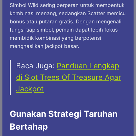
Simbol Wild sering berperan untuk membentuk
kombinasi menang, sedangkan Scatter memicu
bonus atau putaran gratis. Dengan mengenali
fungsi tiap simbol, pemain dapat lebih fokus
membidik kombinasi yang berpotensi
menghasilkan jackpot besar.
Baca Juga:
Panduan Lengkap
di Slot Trees Of Treasure Agar
Jackpot
Gunakan Strategi Taruhan
Bertahap