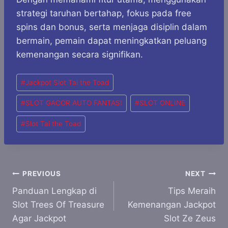
strategi taruhan bertahap, fokus pada free
spins dan bonus, serta menjaga disiplin dalam
bermain, pemain dapat meningkatkan peluang
kemenangan secara signifikan.
Post
#
Jackpot Slot Tai the Toad
Tags:
#
SLOT GACOR AUTO FANTASI
#
SLOT ONLINE
#
Slot Tai the Toad
Post
PREVIOUS
NEXT
Panduan Lengkap di
Tips Meraih
navigation
Slot Trees Of Treasure
Kemenangan Jackpot
Agar Jackpot
Slot Ze Zeus