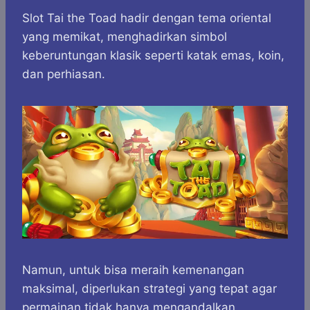
h
a
e
e
k
i
h
a
c
s
l
y
n
a
Slot Tai the Toad hadir dengan tema oriental
t
e
s
e
p
e
r
yang memikat, menghadirkan simbol
s
b
e
g
e
e
keberuntungan klasik seperti katak emas, koin,
A
o
n
r
dan perhiasan.
p
o
g
a
p
k
e
m
r
Namun, untuk bisa meraih kemenangan
maksimal, diperlukan strategi yang tepat agar
permainan tidak hanya mengandalkan