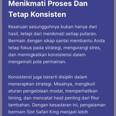
Menikmati Proses Dan
Tetap Konsisten
Keseruan sesungguhnya bukan hanya dari
hasil, tetapi dari menikmati setiap putaran.
Bermain dengan sikap santai membantu Anda
tetap fokus pada strategi, mengurangi stres,
dan meningkatkan konsistensi dalam
mengamati pola permainan.
Konsistensi juga berarti disiplin dalam
menerapkan strategi. Misalnya, mengikuti
aturan pengelolaan modal, memperhatikan
timing, dan mencatat hasil penting dari fitur
tambahan. Dengan kesadaran ini, pengalaman
bermain Slot Safari King menjadi lebih