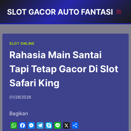
Skip
SLOT GACOR AUTO FANTASI
to
content
SLOT ONLINE
Rahasia Main Santai
Tapi Tetap Gacor Di Slot
Safari King
01/28/2026
Bagikan
W
F
M
T
S
L
X
S