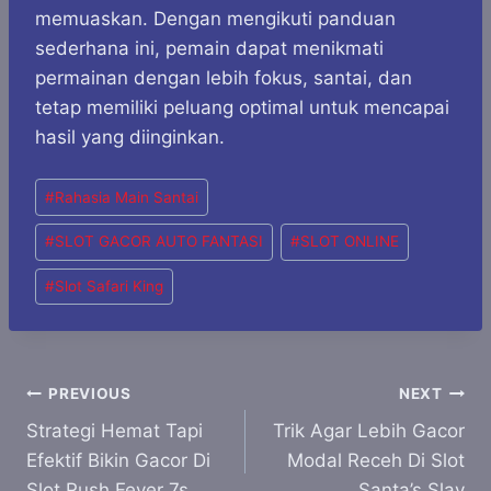
memuaskan. Dengan mengikuti panduan
sederhana ini, pemain dapat menikmati
permainan dengan lebih fokus, santai, dan
tetap memiliki peluang optimal untuk mencapai
hasil yang diinginkan.
Post
#
Rahasia Main Santai
Tags:
#
SLOT GACOR AUTO FANTASI
#
SLOT ONLINE
#
Slot Safari King
Post
PREVIOUS
NEXT
Strategi Hemat Tapi
Trik Agar Lebih Gacor
navigation
Efektif Bikin Gacor Di
Modal Receh Di Slot
Slot Rush Fever 7s
Santa’s Slay