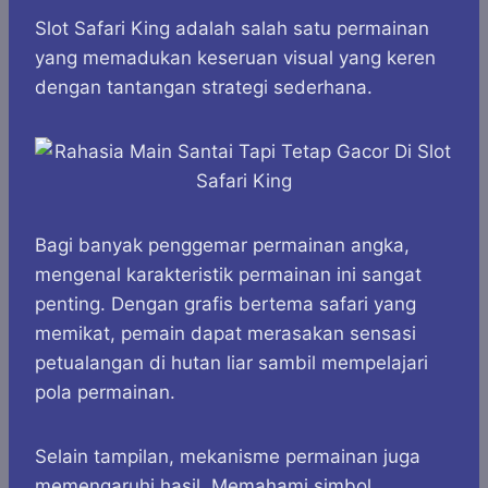
h
a
e
e
k
i
h
a
c
s
l
y
n
a
Slot Safari King adalah salah satu permainan
t
e
s
e
p
e
r
yang memadukan keseruan visual yang keren
s
b
e
g
e
e
dengan tantangan strategi sederhana.
A
o
n
r
p
o
g
a
p
k
e
m
r
Bagi banyak penggemar permainan angka,
mengenal karakteristik permainan ini sangat
penting. Dengan grafis bertema safari yang
memikat, pemain dapat merasakan sensasi
petualangan di hutan liar sambil mempelajari
pola permainan.
Selain tampilan, mekanisme permainan juga
memengaruhi hasil. Memahami simbol,