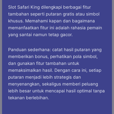
Slot Safari King dilengkapi berbagai fitur
tambahan seperti putaran gratis atau simbol
khusus. Memahami kapan dan bagaimana
memanfaatkan fitur ini adalah rahasia pemain
yang santai namun tetap gacor.
Panduan sederhana: catat hasil putaran yang
memberikan bonus, perhatikan pola simbol,
dan gunakan fitur tambahan untuk
memaksimalkan hasil. Dengan cara ini, setiap
putaran menjadi lebih strategis dan
menyenangkan, sekaligus memberi peluang
lebih besar untuk mencapai hasil optimal tanpa
tekanan berlebihan.