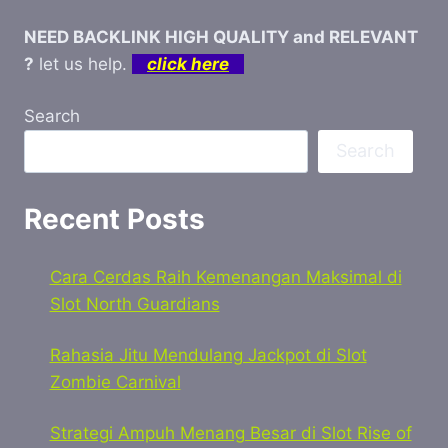
NEED BACKLINK HIGH QUALITY and RELEVANT
?
let us help.
click here
Search
Search
Recent Posts
Cara Cerdas Raih Kemenangan Maksimal di
Slot North Guardians
Rahasia Jitu Mendulang Jackpot di Slot
Zombie Carnival
Strategi Ampuh Menang Besar di Slot Rise of