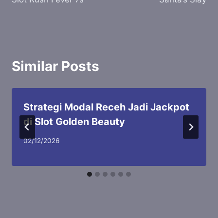
Similar Posts
Strategi Modal Receh Jadi Jackpot
di Slot Golden Beauty
02/12/2026