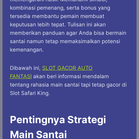
kombinasi pemenang, serta bonus yang
tersedia membantu pemain membuat
keputusan lebih tepat. Tulisan ini akan
memberikan panduan agar Anda bisa bermain
santai namun tetap memaksimalkan potensi
kemenangan.
Dibawah ini,
SLOT GACOR AUTO
FANTASI
akan beri informasi mendalam
tentang rahasia main santai tapi tetap gacor di
Slot Safari King.
Pentingnya Strategi
Main Santai