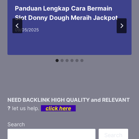
Panduan Lengkap Cara Bermain
Slot Donny Dough Meraih Jackpot
09/05/2025
NEED BACKLINK HIGH QUALITY and RELEVANT
?
let us help.
click here
Search
Search