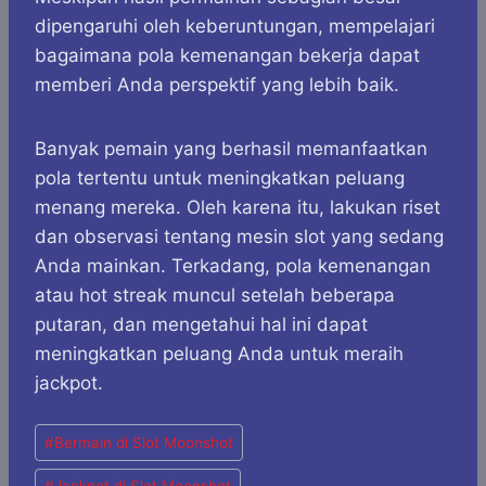
dipengaruhi oleh keberuntungan, mempelajari
bagaimana pola kemenangan bekerja dapat
memberi Anda perspektif yang lebih baik.
Banyak pemain yang berhasil memanfaatkan
pola tertentu untuk meningkatkan peluang
menang mereka. Oleh karena itu, lakukan riset
dan observasi tentang mesin slot yang sedang
Anda mainkan. Terkadang, pola kemenangan
atau hot streak muncul setelah beberapa
putaran, dan mengetahui hal ini dapat
meningkatkan peluang Anda untuk meraih
jackpot.
Post
#
Bermain di Slot Moonshot
Tags: