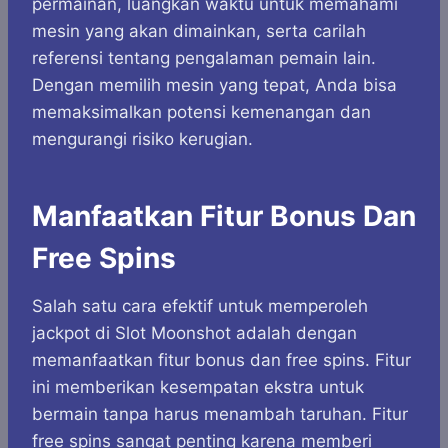
permainan, luangkan waktu untuk memahami
mesin yang akan dimainkan, serta carilah
referensi tentang pengalaman pemain lain.
Dengan memilih mesin yang tepat, Anda bisa
memaksimalkan potensi kemenangan dan
mengurangi risiko kerugian.
Manfaatkan Fitur Bonus Dan
Free Spins
Salah satu cara efektif untuk memperoleh
jackpot di Slot Moonshot adalah dengan
memanfaatkan fitur bonus dan free spins. Fitur
ini memberikan kesempatan ekstra untuk
bermain tanpa harus menambah taruhan. Fitur
free spins sangat penting karena memberi