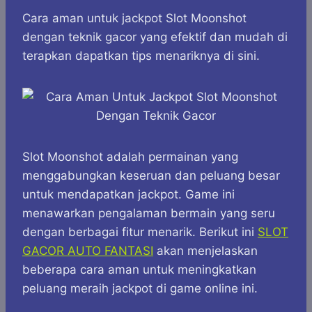
h
a
e
e
k
i
h
a
c
s
l
y
n
a
Cara aman untuk jackpot Slot Moonshot
t
e
s
e
p
e
r
dengan teknik gacor yang efektif dan mudah di
s
b
e
g
e
e
terapkan dapatkan tips menariknya di sini.
A
o
n
r
p
o
g
a
p
k
e
m
r
Slot Moonshot adalah permainan yang
menggabungkan keseruan dan peluang besar
untuk mendapatkan jackpot. Game ini
menawarkan pengalaman bermain yang seru
dengan berbagai fitur menarik. Berikut ini
SLOT
GACOR AUTO FANTASI
akan menjelaskan
beberapa cara aman untuk meningkatkan
peluang meraih jackpot di game online ini.