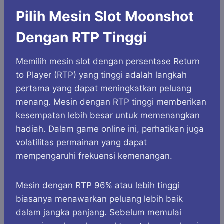
Pilih Mesin Slot Moonshot
Dengan RTP Tinggi
Memilih mesin slot dengan persentase Return
to Player (RTP) yang tinggi adalah langkah
pertama yang dapat meningkatkan peluang
menang. Mesin dengan RTP tinggi memberikan
kesempatan lebih besar untuk memenangkan
hadiah. Dalam game online ini, perhatikan juga
volatilitas permainan yang dapat
mempengaruhi frekuensi kemenangan.
Mesin dengan RTP 96% atau lebih tinggi
biasanya menawarkan peluang lebih baik
dalam jangka panjang. Sebelum memulai