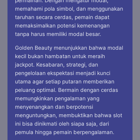
permainan. Dengan mengatur modal,
memahami pola simbol, dan menggunakan
taruhan secara cerdas, pemain dapat
memaksimalkan potensi kemenangan
tanpa harus memiliki modal besar.
Golden Beauty menunjukkan bahwa modal
kecil bukan hambatan untuk meraih
jackpot. Kesabaran, strategi, dan
pengelolaan ekspektasi menjadi kunci
utama agar setiap putaran memberikan
peluang optimal. Bermain dengan cerdas
memungkinkan pengalaman yang
menyenangkan dan berpotensi
menguntungkan, membuktikan bahwa slot
ini bisa dinikmati oleh siapa saja, dari
pemula hingga pemain berpengalaman.