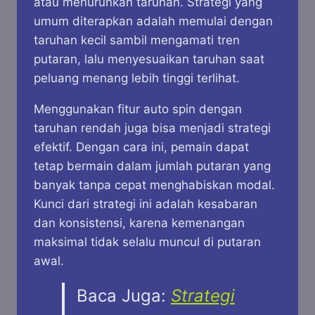
atau menurunkan taruhan. Strategi yang
umum diterapkan adalah memulai dengan
taruhan kecil sambil mengamati tren
putaran, lalu menyesuaikan taruhan saat
peluang menang lebih tinggi terlihat.
Menggunakan fitur auto spin dengan
taruhan rendah juga bisa menjadi strategi
efektif. Dengan cara ini, pemain dapat
tetap bermain dalam jumlah putaran yang
banyak tanpa cepat menghabiskan modal.
Kunci dari strategi ini adalah kesabaran
dan konsistensi, karena kemenangan
maksimal tidak selalu muncul di putaran
awal.
Baca Juga:
Strategi