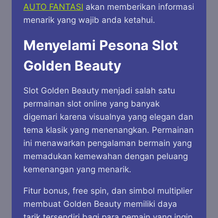
AUTO FANTASI
akan memberikan informasi
menarik yang wajib anda ketahui.
Menyelami Pesona Slot
Golden Beauty
Slot Golden Beauty menjadi salah satu
permainan slot online yang banyak
digemari karena visualnya yang elegan dan
tema klasik yang menenangkan. Permainan
ini menawarkan pengalaman bermain yang
memadukan kemewahan dengan peluang
kemenangan yang menarik.
Fitur bonus, free spin, dan simbol multiplier
membuat Golden Beauty memiliki daya
tarik tersendiri bagi para pemain yang ingin