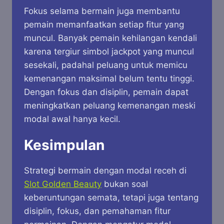
Fokus selama bermain juga membantu
pemain memanfaatkan setiap fitur yang
muncul. Banyak pemain kehilangan kendali
karena tergiur simbol jackpot yang muncul
sesekali, padahal peluang untuk memicu
kemenangan maksimal belum tentu tinggi.
Dengan fokus dan disiplin, pemain dapat
meningkatkan peluang kemenangan meski
modal awal hanya kecil.
Kesimpulan
Strategi bermain dengan modal receh di
Slot Golden Beauty
bukan soal
keberuntungan semata, tetapi juga tentang
disiplin, fokus, dan pemahaman fitur