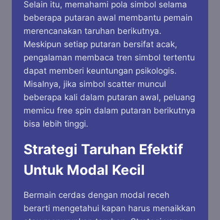
Selain itu, memahami pola simbol selama
beberapa putaran awal membantu pemain
merencanakan taruhan berikutnya.
Meskipun setiap putaran bersifat acak,
pengalaman membaca tren simbol tertentu
dapat memberi keuntungan psikologis.
Misalnya, jika simbol scatter muncul
beberapa kali dalam putaran awal, peluang
memicu free spin dalam putaran berikutnya
bisa lebih tinggi.
Strategi Taruhan Efektif
Untuk Modal Kecil
Bermain cerdas dengan modal receh
berarti mengetahui kapan harus menaikkan