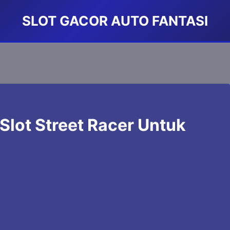
SLOT GACOR AUTO FANTASI
 Slot Street Racer Untuk