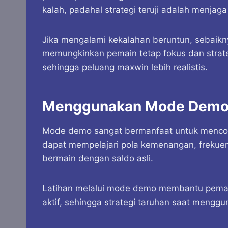
kalah, padahal strategi teruji adalah menjaga
Jika mengalami kekalahan beruntun, sebaiknya
memungkinkan pemain tetap fokus dan strateg
sehingga peluang maxwin lebih realistis.
Menggunakan Mode Demo U
Mode demo sangat bermanfaat untuk mencoba
dapat mempelajari pola kemenangan, frekuens
bermain dengan saldo asli.
Latihan melalui mode demo membantu pema
aktif, sehingga strategi taruhan saat menggun