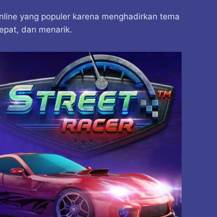
 online yang populer karena menghadirkan tema
epat, dan menarik.