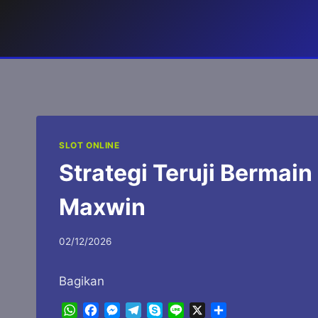
Skip
to
content
SLOT ONLINE
Strategi Teruji Bermain
Maxwin
02/12/2026
Bagikan
W
F
M
T
S
L
X
S