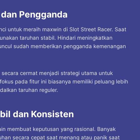
n dan Pengganda
ci untuk meraih maxwin di Slot Street Racer. Saat
ggunakan taruhan stabil. Hindari meningkatkan
 muncul sudah memberikan pengganda kemenangan
 secara cermat menjadi strategi utama untuk
us pada fitur ini biasanya memiliki peluang lebih
alkan taruhan reguler.
bil dan Konsisten
in membuat keputusan yang rasional. Banyak
uhan secara cepat saat menang atau panik saat