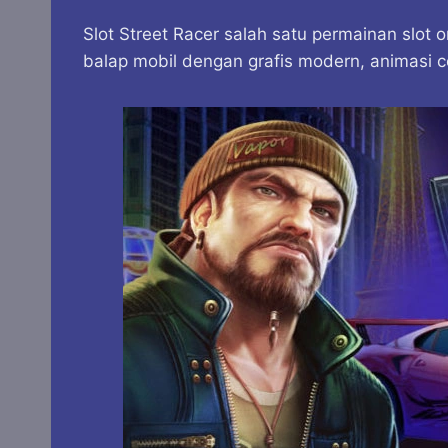
h
a
e
e
k
i
h
a
c
s
l
y
n
a
Slot Street Racer salah satu permainan slot
t
e
s
e
p
e
r
balap mobil dengan grafis modern, animasi c
s
b
e
g
e
e
A
o
n
r
p
o
g
a
p
k
e
m
r