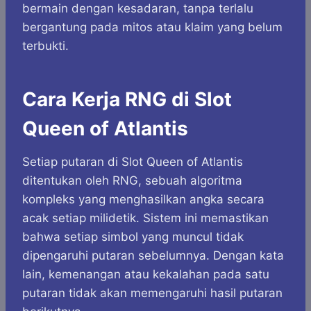
bermain dengan kesadaran, tanpa terlalu
bergantung pada mitos atau klaim yang belum
terbukti.
Cara Kerja RNG di Slot
Queen of Atlantis
Setiap putaran di Slot Queen of Atlantis
ditentukan oleh RNG, sebuah algoritma
kompleks yang menghasilkan angka secara
acak setiap milidetik. Sistem ini memastikan
bahwa setiap simbol yang muncul tidak
dipengaruhi putaran sebelumnya. Dengan kata
lain, kemenangan atau kekalahan pada satu
putaran tidak akan memengaruhi hasil putaran