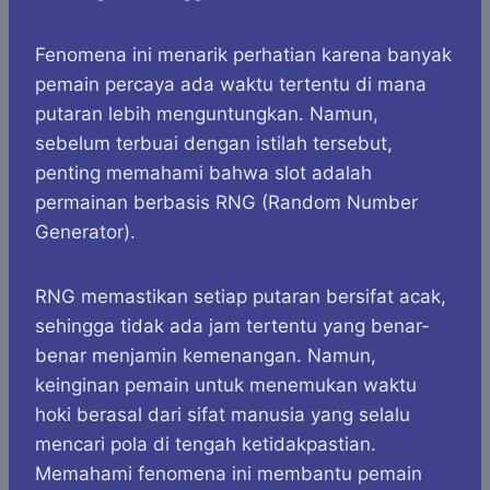
Fenomena ini menarik perhatian karena banyak
pemain percaya ada waktu tertentu di mana
putaran lebih menguntungkan. Namun,
sebelum terbuai dengan istilah tersebut,
penting memahami bahwa slot adalah
permainan berbasis RNG (Random Number
Generator).
RNG memastikan setiap putaran bersifat acak,
sehingga tidak ada jam tertentu yang benar-
benar menjamin kemenangan. Namun,
keinginan pemain untuk menemukan waktu
hoki berasal dari sifat manusia yang selalu
mencari pola di tengah ketidakpastian.
Memahami fenomena ini membantu pemain