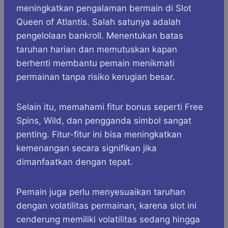
meningkatkan pengalaman bermain di Slot
Queen of Atlantis. Salah satunya adalah
pengelolaan bankroll. Menentukan batas
taruhan harian dan memutuskan kapan
berhenti membantu pemain menikmati
permainan tanpa risiko kerugian besar.
Selain itu, memahami fitur bonus seperti Free
Spins, Wild, dan pengganda simbol sangat
penting. Fitur-fitur ini bisa meningkatkan
kemenangan secara signifikan jika
dimanfaatkan dengan tepat.
Pemain juga perlu menyesuaikan taruhan
dengan volatilitas permainan, karena slot ini
cenderung memiliki volatilitas sedang hingga