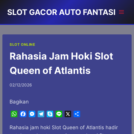
Skip
SLOT GACOR AUTO FANTASI
to
content
SLOT ONLINE
Rahasia Jam Hoki Slot
Queen of Atlantis
02/12/2026
Bagikan
W
F
M
T
S
L
X
S
h
a
e
e
k
i
h
a
c
s
l
y
n
a
Rahasia jam hoki Slot Queen of Atlantis hadir
t
e
s
e
p
e
r