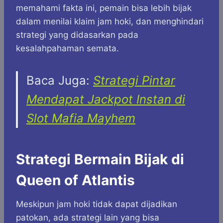
memahami fakta ini, pemain bisa lebih bijak
dalam menilai klaim jam hoki, dan menghindari
strategi yang didasarkan pada
kesalahpahaman semata.
Baca Juga:
Strategi Pintar
Mendapat Jackpot Instan di
Slot Mafia Mayhem
Strategi Bermain Bijak di
Queen of Atlantis
Meskipun jam hoki tidak dapat dijadikan
patokan, ada strategi lain yang bisa