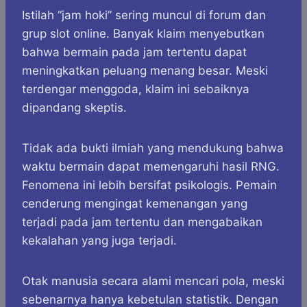
Istilah “jam hoki” sering muncul di forum dan
grup slot online. Banyak klaim menyebutkan
bahwa bermain pada jam tertentu dapat
meningkatkan peluang menang besar. Meski
terdengar menggoda, klaim ini sebaiknya
dipandang skeptis.
Tidak ada bukti ilmiah yang mendukung bahwa
waktu bermain dapat memengaruhi hasil RNG.
Fenomena ini lebih bersifat psikologis. Pemain
cenderung mengingat kemenangan yang
terjadi pada jam tertentu dan mengabaikan
kekalahan yang juga terjadi.
Otak manusia secara alami mencari pola, meski
sebenarnya hanya kebetulan statistik. Dengan