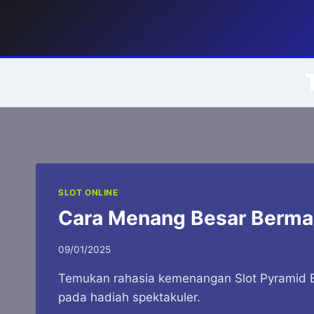
Skip
to
content
SLOT ONLINE
Cara Menang Besar Bermai
09/01/2025
Temukan rahasia kemenangan Slot Pyramid 
pada hadiah spektakuler.