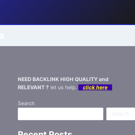
a
NEED BACKLINK HIGH QUALITY and
RELEVANT ?
let us help.
click here
Search
Search
Recent Posts