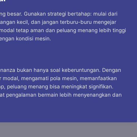
g besar. Gunakan strategi bertahap: mulai dari
nangan kecil, dan jangan terburu-buru mengejar
a modal tetap aman dan peluang menang lebih tinggi
engan kondisi mesin.
onanza bukan hanya soal keberuntungan. Dengan
r modal, mengamati pola mesin, memanfaatkan
ap, peluang menang bisa meningkat signifikan.
uat pengalaman bermain lebih menyenangkan dan