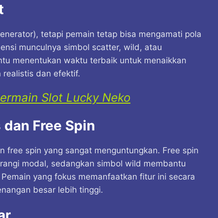
t
erator), tetapi pemain tetap bisa mengamati pola
ensi munculnya simbol scatter, wild, atau
ntu menentukan waktu terbaik untuk menaikkan
ealistis dan efektif.
Bermain Slot Lucky Neko
 dan Free Spin
an free spin yang sangat menguntungkan. Free spin
angi modal, sedangkan simbol wild membantu
emain yang fokus memanfaatkan fitur ini secara
angan besar lebih tinggi.
ar