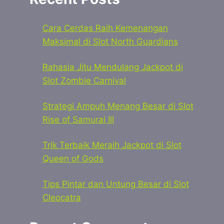
Cara Cerdas Raih Kemenangan
Maksimal di Slot North Guardians
Rahasia Jitu Mendulang Jackpot di
Slot Zombie Carnival
Strategi Ampuh Menang Besar di Slot
Rise of Samurai III
Trik Terbaik Meraih Jackpot di Slot
Queen of Gods
Tips Pintar dan Untung Besar di Slot
Cleocatra