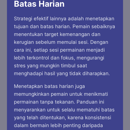
Batas Harian
Strategi efektif lainnya adalah menetapkan
tujuan dan batas harian. Pemain sebaiknya
menentukan target kemenangan dan
kerugian sebelum memulai sesi. Dengan
cara ini, setiap sesi permainan menjadi
lebih terkontrol dan fokus, mengurangi
stres yang mungkin timbul saat
menghadapi hasil yang tidak diharapkan.
Menetapkan batas harian juga
memungkinkan pemain untuk menikmati
permainan tanpa tekanan. Panduan ini
menyarankan untuk selalu mematuhi batas
yang telah ditentukan, karena konsistensi
dalam bermain lebih penting daripada