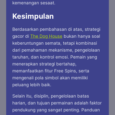
kemenangan sesaat.
Kesimpulan
Berdasarkan pembahasan di atas, strategi
gacor di
The Dog House
bukan hanya soal
keberuntungan semata, tetapi kombinasi
dari pemahaman mekanisme, pengelolaan
taruhan, dan kontrol emosi. Pemain yang
menerapkan strategi bertahap,
memanfaatkan fitur Free Spins, serta
mengenali pola simbol akan memiliki
peluang lebih baik.
Selain itu, disiplin, pengelolaan batas
harian, dan tujuan permainan adalah faktor
pendukung yang sangat penting. Panduan