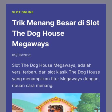
SLOT ONLINE
Trik Menang Besar di Slot
The Dog House
Megaways
09/06/2025
Slot The Dog House Megaways, adalah
versi terbaru dari slot klasik The Dog House
yang menampilkan fitur Megaways dengan
ribuan cara menang.