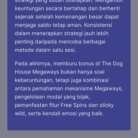
strategi yang sudah ditetapkan. Mengambil
keuntungan secara bertahap dan berhenti
sejenak setelah kemenangan besar dapat
menjaga saldo tetap aman. Konsistensi
dalam menerapkan strategi jauh lebih
penting daripada mencoba berbagai
metode dalam satu sesi.
Pada akhirnya, memburu bonus di The Dog
House Megaways bukan hanya soal
keberuntungan, tetapi juga kombinasi
antara pemahaman mekanisme Megaways,
pengelolaan modal yang bijak,
pemanfaatan fitur Free Spins dan sticky
wild, serta kendali emosi yang baik.