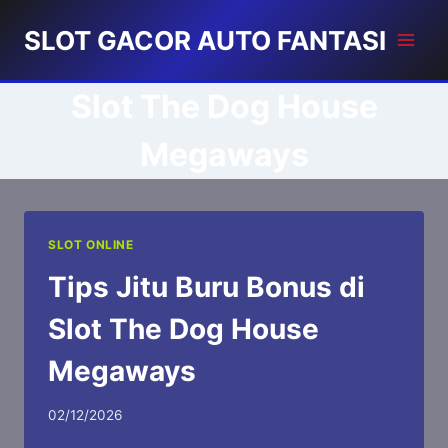
Skip
SLOT GACOR AUTO FANTASI
to
content
Slot The Dog House
Megaways
SLOT ONLINE
Tips Jitu Buru Bonus di
Slot The Dog House
Megaways
02/12/2026