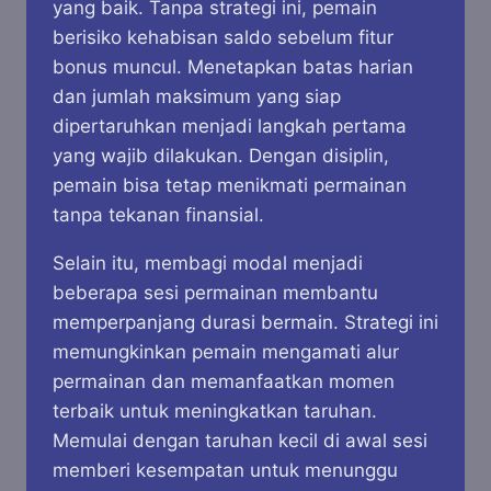
yang baik. Tanpa strategi ini, pemain
berisiko kehabisan saldo sebelum fitur
bonus muncul. Menetapkan batas harian
dan jumlah maksimum yang siap
dipertaruhkan menjadi langkah pertama
yang wajib dilakukan. Dengan disiplin,
pemain bisa tetap menikmati permainan
tanpa tekanan finansial.
Selain itu, membagi modal menjadi
beberapa sesi permainan membantu
memperpanjang durasi bermain. Strategi ini
memungkinkan pemain mengamati alur
permainan dan memanfaatkan momen
terbaik untuk meningkatkan taruhan.
Memulai dengan taruhan kecil di awal sesi
memberi kesempatan untuk menunggu