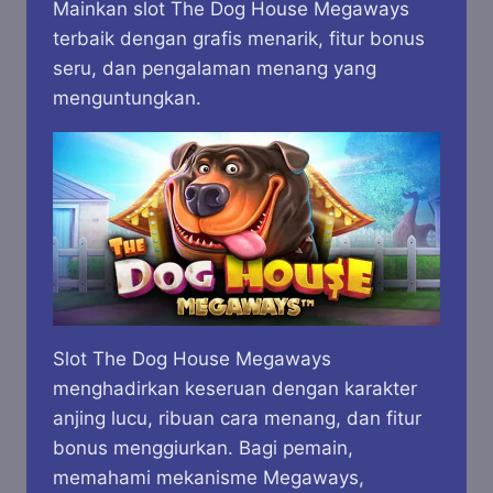
Mainkan slot The Dog House Megaways
terbaik dengan grafis menarik, fitur bonus
seru, dan pengalaman menang yang
menguntungkan.
Slot The Dog House Megaways
menghadirkan keseruan dengan karakter
anjing lucu, ribuan cara menang, dan fitur
bonus menggiurkan. Bagi pemain,
memahami mekanisme Megaways,