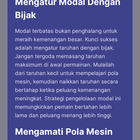
Mengatur Modal Dengan
Bijak
Modal terbatas bukan penghalang untuk
meraih kemenangan besar. Kunci sukses
adalah mengatur taruhan dengan bijak.
Jangan tergoda memasang taruhan
maksimum di awal permainan. Mulailah
dari taruhan kecil untuk mempelajari pola
mesin, kemudian naikkan taruhan secara
bertahap ketika peluang kemenangan
meningkat. Strategi pengelolaan modal ini
memungkinkan pemain bertahan lebih
lama dan peluang menang lebih tinggi.
Mengamati Pola Mesin