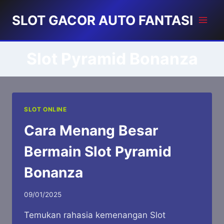
Skip
SLOT GACOR AUTO FANTASI
to
content
Slot Pyramid Bonanza
SLOT ONLINE
Cara Menang Besar
Bermain Slot Pyramid
Bonanza
09/01/2025
Temukan rahasia kemenangan Slot