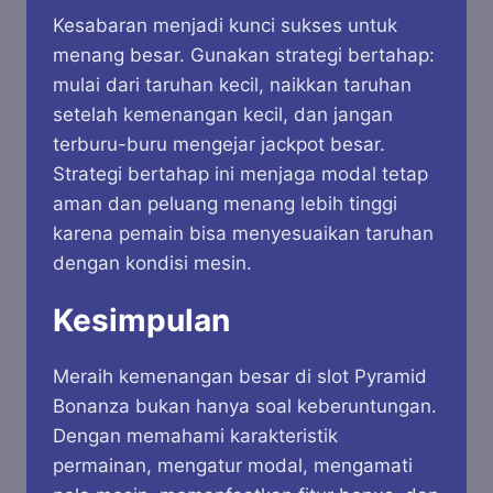
Kesabaran menjadi kunci sukses untuk
menang besar. Gunakan strategi bertahap:
mulai dari taruhan kecil, naikkan taruhan
setelah kemenangan kecil, dan jangan
terburu-buru mengejar jackpot besar.
Strategi bertahap ini menjaga modal tetap
aman dan peluang menang lebih tinggi
karena pemain bisa menyesuaikan taruhan
dengan kondisi mesin.
Kesimpulan
Meraih kemenangan besar di slot Pyramid
Bonanza bukan hanya soal keberuntungan.
Dengan memahami karakteristik
permainan, mengatur modal, mengamati