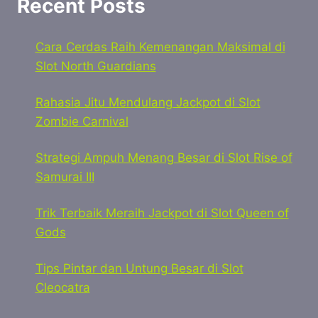
Recent Posts
Cara Cerdas Raih Kemenangan Maksimal di
Slot North Guardians
Rahasia Jitu Mendulang Jackpot di Slot
Zombie Carnival
Strategi Ampuh Menang Besar di Slot Rise of
Samurai III
Trik Terbaik Meraih Jackpot di Slot Queen of
Gods
Tips Pintar dan Untung Besar di Slot
Cleocatra