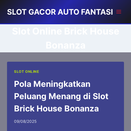
Skip
SLOT GACOR AUTO FANTASI
to
content
Slot Online Brick House
Bonanza
SLOT ONLINE
Pola Meningkatkan
Peluang Menang di Slot
Brick House Bonanza
09/08/2025