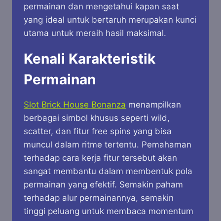
permainan dan mengetahui kapan saat
yang ideal untuk bertaruh merupakan kunci
utama untuk meraih hasil maksimal.
Kenali Karakteristik
Permainan
Slot Brick House Bonanza
menampilkan
berbagai simbol khusus seperti wild,
scatter, dan fitur free spins yang bisa
muncul dalam ritme tertentu. Pemahaman
terhadap cara kerja fitur tersebut akan
sangat membantu dalam membentuk pola
permainan yang efektif. Semakin paham
terhadap alur permainannya, semakin
tinggi peluang untuk membaca momentum