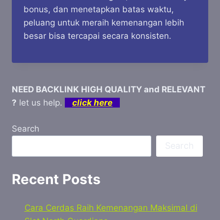
bonus, dan menetapkan batas waktu,
peluang untuk meraih kemenangan lebih
besar bisa tercapai secara konsisten.
NEED BACKLINK HIGH QUALITY and RELEVANT
?
let us help.
click here
Search
Search
Recent Posts
Cara Cerdas Raih Kemenangan Maksimal di