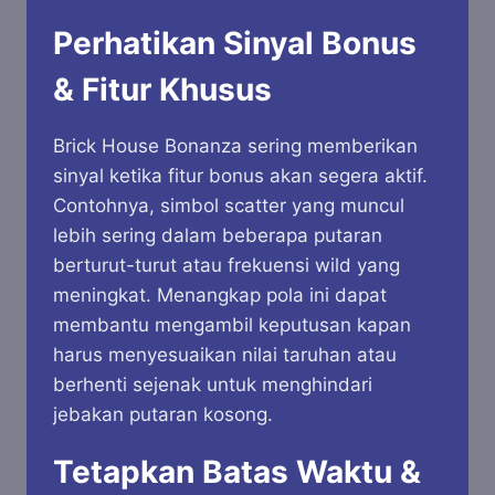
Perhatikan Sinyal Bonus
& Fitur Khusus
Brick House Bonanza sering memberikan
sinyal ketika fitur bonus akan segera aktif.
Contohnya, simbol scatter yang muncul
lebih sering dalam beberapa putaran
berturut-turut atau frekuensi wild yang
meningkat. Menangkap pola ini dapat
membantu mengambil keputusan kapan
harus menyesuaikan nilai taruhan atau
berhenti sejenak untuk menghindari
jebakan putaran kosong.
Tetapkan Batas Waktu &