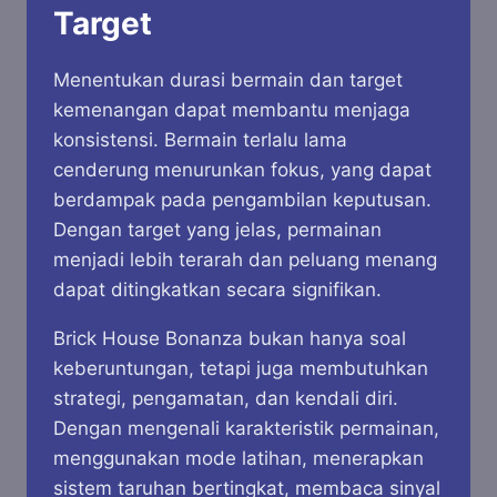
Target
Menentukan durasi bermain dan target
kemenangan dapat membantu menjaga
konsistensi. Bermain terlalu lama
cenderung menurunkan fokus, yang dapat
berdampak pada pengambilan keputusan.
Dengan target yang jelas, permainan
menjadi lebih terarah dan peluang menang
dapat ditingkatkan secara signifikan.
Brick House Bonanza bukan hanya soal
keberuntungan, tetapi juga membutuhkan
strategi, pengamatan, dan kendali diri.
Dengan mengenali karakteristik permainan,
menggunakan mode latihan, menerapkan
sistem taruhan bertingkat, membaca sinyal