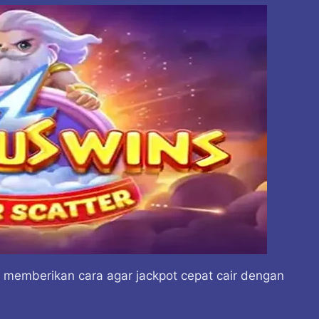
memberikan cara agar jackpot cepat cair dengan