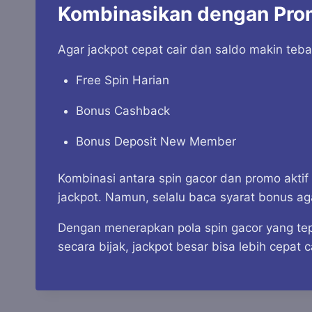
Kombinasikan dengan Prom
Agar jackpot cepat cair dan saldo makin tebal
Free Spin Harian
Bonus Cashback
Bonus Deposit New Member
Kombinasi antara spin gacor dan promo aktif
jackpot. Namun, selalu baca syarat bonus aga
Dengan menerapkan pola spin gacor yang tep
secara bijak, jackpot besar bisa lebih cepat 