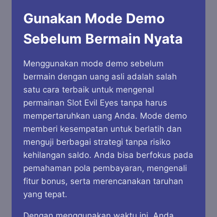
Gunakan Mode Demo
Sebelum Bermain Nyata
Menggunakan mode demo sebelum
bermain dengan uang asli adalah salah
satu cara terbaik untuk mengenal
permainan Slot Evil Eyes tanpa harus
mempertaruhkan uang Anda. Mode demo
memberi kesempatan untuk berlatih dan
menguji berbagai strategi tanpa risiko
kehilangan saldo. Anda bisa berfokus pada
pemahaman pola pembayaran, mengenali
fitur bonus, serta merencanakan taruhan
yang tepat.
Dengan menggunakan waktu ini, Anda