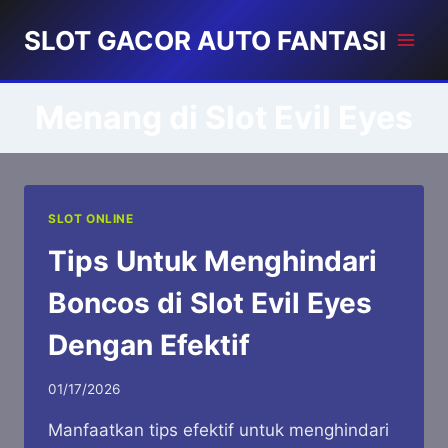
Skip
SLOT GACOR AUTO FANTASI
to
content
Menang di Slot Evil Eyes
SLOT ONLINE
Tips Untuk Menghindari
Boncos di Slot Evil Eyes
Dengan Efektif
01/17/2026
Manfaatkan tips efektif untuk menghindari