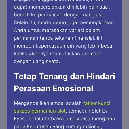
dapat mempersiapkan diri lebih baik saat
beralih ke permainan dengan uang asli.
Selain itu, mode demo juga memungkinkan
Anda untuk merasakan variasi dalam
permainan tanpa tekanan finansial. Ini
memberi kepercayaan diri yang lebih besar
ketika akhirnya memutuskan bermain
dengan uang nyata.
Tetap Tenang dan Hindari
Perasaan Emosional
Mengendalikan emosi adalah
faktor kunci
sukses permainan slot
, termasuk Slot Evil
Eyes. Terlalu terbawa emosi bisa mengarah
pada keputusan yang kurang rasional,