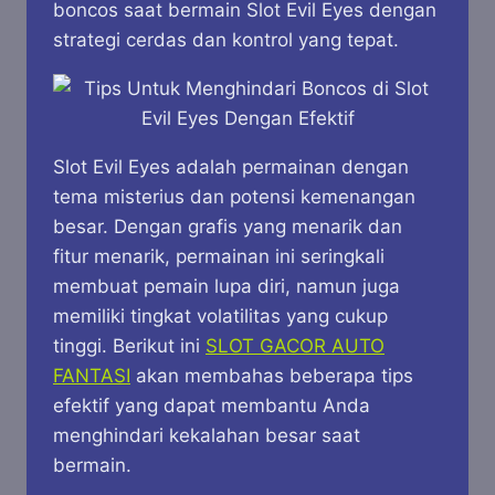
boncos saat bermain Slot Evil Eyes dengan
strategi cerdas dan kontrol yang tepat.
Slot Evil Eyes adalah permainan dengan
tema misterius dan potensi kemenangan
besar. Dengan grafis yang menarik dan
fitur menarik, permainan ini seringkali
membuat pemain lupa diri, namun juga
memiliki tingkat volatilitas yang cukup
tinggi. Berikut ini
SLOT GACOR AUTO
FANTASI
akan membahas beberapa tips
efektif yang dapat membantu Anda
menghindari kekalahan besar saat
bermain.