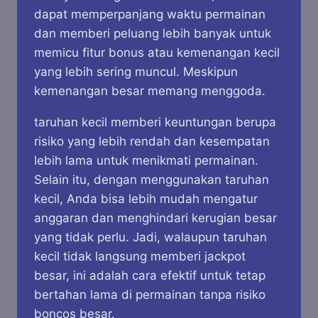
dapat memperpanjang waktu permainan
dan memberi peluang lebih banyak untuk
memicu fitur bonus atau kemenangan kecil
yang lebih sering muncul. Meskipun
kemenangan besar memang menggoda.
taruhan kecil memberi keuntungan berupa
risiko yang lebih rendah dan kesempatan
lebih lama untuk menikmati permainan.
Selain itu, dengan menggunakan taruhan
kecil, Anda bisa lebih mudah mengatur
anggaran dan menghindari kerugian besar
yang tidak perlu. Jadi, walaupun taruhan
kecil tidak langsung memberi jackpot
besar, ini adalah cara efektif untuk tetap
bertahan lama di permainan tanpa risiko
boncos besar.