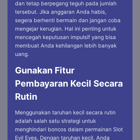
dan tetap berpegang teguh pada jumlah
tersebut. Jika anggaran Anda habis,
segera berhenti bermain dan jangan coba
mengejar kerugian. Hal ini penting untuk
mencegah keputusan impulsif yang bisa
membuat Anda kehilangan lebih banyak
uang.
Gunakan Fitur
Pembayaran Kecil Secara
Rutin
Menggunakan taruhan kecil secara rutin
adalah salah satu strategi untuk
menghindari boncos dalam permainan Slot
Evil Eyes. Dengan taruhan kecil, Anda