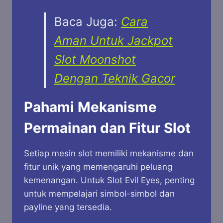
Baca Juga:
Cara
Aman Untuk Jackpot
Slot Moonshot
Dengan Teknik Gacor
Pahami Mekanisme
Permainan dan Fitur Slot
Setiap mesin slot memiliki mekanisme dan
fitur unik yang memengaruhi peluang
kemenangan. Untuk Slot Evil Eyes, penting
untuk mempelajari simbol-simbol dan
payline yang tersedia.