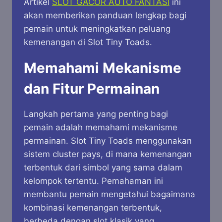
Artikel
SLOT GACOR AUTO FANTASI
ini
akan memberikan panduan lengkap bagi
pemain untuk meningkatkan peluang
kemenangan di Slot Tiny Toads.
Memahami Mekanisme
dan Fitur Permainan
Langkah pertama yang penting bagi
pemain adalah memahami mekanisme
permainan. Slot Tiny Toads menggunakan
sistem cluster pays, di mana kemenangan
terbentuk dari simbol yang sama dalam
kelompok tertentu. Pemahaman ini
membantu pemain mengetahui bagaimana
kombinasi kemenangan terbentuk,
berbeda dengan slot klasik yang