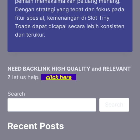
pemain memaksimalkan peluang menang.
Dengan strategi yang tepat dan fokus pada
fitur spesial, kemenangan di Slot Tiny
Toads dapat dicapai secara lebih konsisten
dan terukur.
NEED BACKLINK HIGH QUALITY and RELEVANT
?
let us help.
click here
Search
Search
Recent Posts