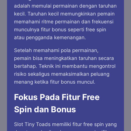
adalah memulai permainan dengan taruhan
kecil. Taruhan kecil memungkinkan pemain
memahami ritme permainan dan frekuensi
munculnya fitur bonus seperti free spin
atau pengganda kemenangan.
Setelah memahami pola permainan,
pemain bisa meningkatkan taruhan secara
bertahap. Teknik ini membantu mengontrol
risiko sekaligus memaksimalkan peluang
menang ketika fitur bonus muncul.
Fokus Pada Fitur Free
Spin dan Bonus
Slot Tiny Toads memiliki fitur free spin yang