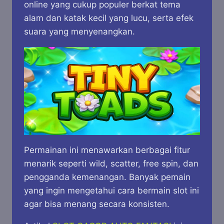
online yang cukup populer berkat tema
alam dan katak kecil yang lucu, serta efek
suara yang menyenangkan.
Permainan ini menawarkan berbagai fitur
menarik seperti wild, scatter, free spin, dan
pengganda kemenangan. Banyak pemain
yang ingin mengetahui cara bermain slot ini
agar bisa menang secara konsisten.