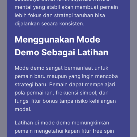
mental yang stabil akan membuat pemain
lebih fokus dan strategi taruhan bisa
dijalankan secara konsisten.
Menggunakan Mode
Demo Sebagai Latihan
Mode demo sangat bermanfaat untuk
pemain baru maupun yang ingin mencoba
strategi baru. Pemain dapat mempelajari
pola permainan, frekuensi simbol, dan
fungsi fitur bonus tanpa risiko kehilangan
modal.
Latihan di mode demo memungkinkan
pemain mengetahui kapan fitur free spin