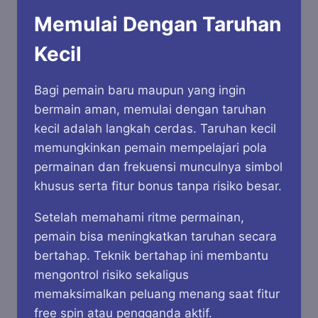
Memulai Dengan Taruhan
Kecil
Bagi pemain baru maupun yang ingin
bermain aman, memulai dengan taruhan
kecil adalah langkah cerdas. Taruhan kecil
memungkinkan pemain mempelajari pola
permainan dan frekuensi munculnya simbol
khusus serta fitur bonus tanpa risiko besar.
Setelah memahami ritme permainan,
pemain bisa meningkatkan taruhan secara
bertahap. Teknik bertahap ini membantu
mengontrol risiko sekaligus
memaksimalkan peluang menang saat fitur
free spin atau pengganda aktif.