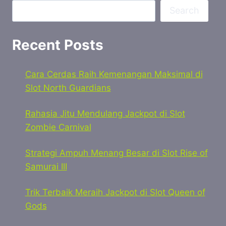
Search
Recent Posts
Cara Cerdas Raih Kemenangan Maksimal di
Slot North Guardians
Rahasia Jitu Mendulang Jackpot di Slot
Zombie Carnival
Strategi Ampuh Menang Besar di Slot Rise of
Samurai III
Trik Terbaik Meraih Jackpot di Slot Queen of
Gods