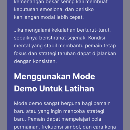
kemenangan besar sering kali membuat
keputusan emosional dan berisiko
kehilangan modal lebih cepat.
Jika mengalami kekalahan berturut-turut,
sebaiknya beristirahat sejenak. Kondisi
mental yang stabil membantu pemain tetap
fokus dan strategi taruhan dapat dijalankan
dengan konsisten.
Menggunakan Mode
Demo Untuk Latihan
Mode demo sangat berguna bagi pemain
baru atau yang ingin mencoba strategi
baru. Pemain dapat mempelajari pola
permainan, frekuensi simbol, dan cara kerja