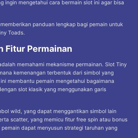
ngin mengetahui cara bermain slot ini agar bisa
 memberikan panduan lengkap bagi pemain untuk
iny Toads.
Fitur Permainan
 adalah memahami mekanisme permainan. Slot Tiny
 mana kemenangan terbentuk dari simbol yang
 ini membantu pemain mengetahui bagaimana
engan slot klasik yang menggunakan garis
mbol wild, yang dapat menggantikan simbol lain
a scatter, yang memicu fitur free spin atau bonus
pemain dapat menyusun strategi taruhan yang