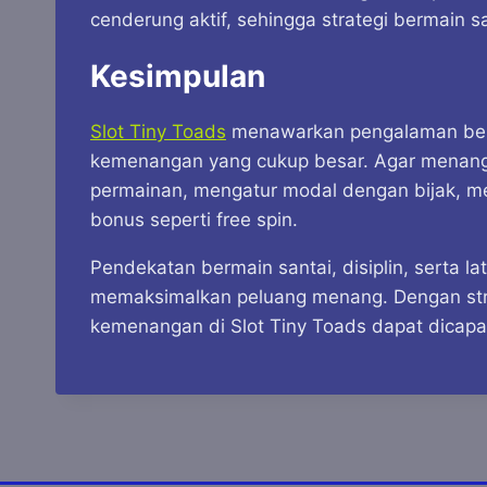
cenderung aktif, sehingga strategi bermain s
Kesimpulan
Slot Tiny Toads
menawarkan pengalaman ber
kemenangan yang cukup besar. Agar menang
permainan, mengatur modal dengan bijak, me
bonus seperti free spin.
Pendekatan bermain santai, disiplin, serta
memaksimalkan peluang menang. Dengan strat
kemenangan di Slot Tiny Toads dapat dicapai