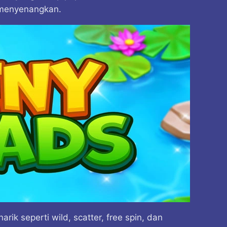
g menyenangkan.
ik seperti wild, scatter, free spin, dan