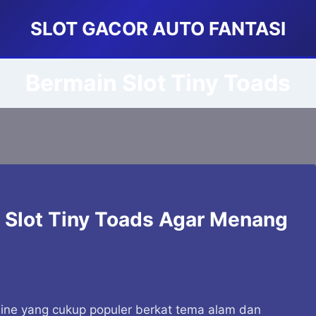
SLOT GACOR AUTO FANTASI
Bermain Slot Tiny Toads
Slot Tiny Toads Agar Menang
nline yang cukup populer berkat tema alam dan