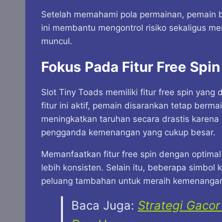
Setelah memahami pola permainan, pemain b
ini membantu mengontrol risiko sekaligus m
muncul.
Fokus Pada Fitur Free Spi
Slot Tiny Toads memiliki fitur free spin yan
fitur ini aktif, pemain disarankan tetap berm
meningkatkan taruhan secara drastis karen
pengganda kemenangan yang cukup besar.
Memanfaatkan fitur free spin dengan optima
lebih konsisten. Selain itu, beberapa simb
peluang tambahan untuk meraih kemenangan
Baca Juga:
Strategi Gacor