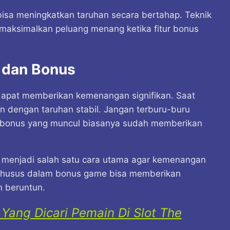
isa meningkatkan taruhan secara bertahap. Teknik
emaksimalkan peluang menang ketika fitur bonus
n dan Bonus
g dapat memberikan kemenangan signifikan. Saat
ain dengan taruhan stabil. Jangan terburu-buru
a bonus yang muncul biasanya sudah memberikan
l menjadi salah satu cara utama agar kemenangan
ol khusus dalam bonus game bisa memberikan
 beruntun.
 Yang Dicari Pemain Di Slot The