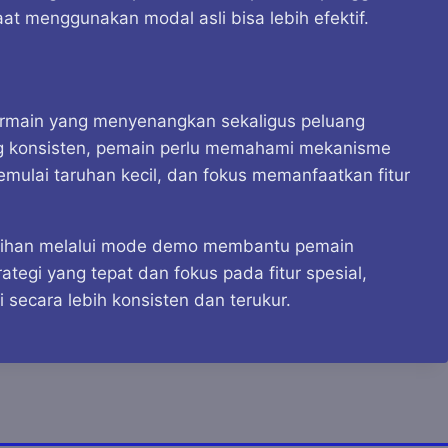
aat menggunakan modal asli bisa lebih efektif.
main yang menyenangkan sekaligus peluang
 konsisten, pemain perlu memahami mekanisme
mulai taruhan kecil, dan fokus memanfaatkan fitur
 latihan melalui mode demo membantu pemain
egi yang tepat dan fokus pada fitur spesial,
 secara lebih konsisten dan terukur.