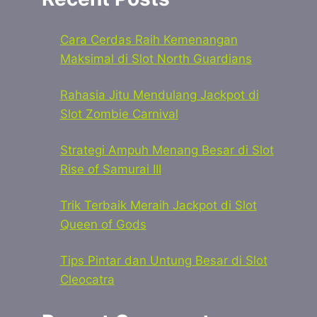
Cara Cerdas Raih Kemenangan
Maksimal di Slot North Guardians
Rahasia Jitu Mendulang Jackpot di
Slot Zombie Carnival
Strategi Ampuh Menang Besar di Slot
Rise of Samurai III
Trik Terbaik Meraih Jackpot di Slot
Queen of Gods
Tips Pintar dan Untung Besar di Slot
Cleocatra