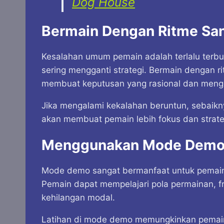
Dog House
Bermain Dengan Ritme Sant
Kesalahan umum pemain adalah terlalu terbu
sering mengganti strategi. Bermain dengan 
membuat keputusan yang rasional dan mengon
Jika mengalami kekalahan beruntun, sebaiknya
akan membuat pemain lebih fokus dan strateg
Menggunakan Mode Demo 
Mode demo sangat bermanfaat untuk pemain 
Pemain dapat mempelajari pola permainan, fre
kehilangan modal.
Latihan di mode demo memungkinkan pemain 