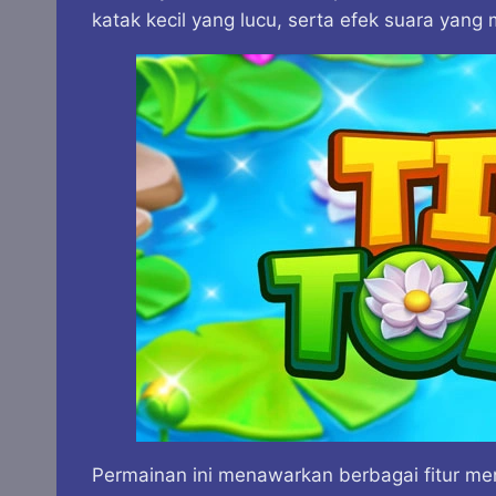
katak kecil yang lucu, serta efek suara yan
Permainan ini menawarkan berbagai fitur menar