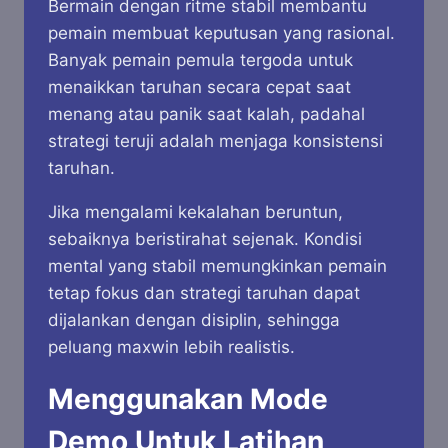
Bermain dengan ritme stabil membantu
pemain membuat keputusan yang rasional.
Banyak pemain pemula tergoda untuk
menaikkan taruhan secara cepat saat
menang atau panik saat kalah, padahal
strategi teruji adalah menjaga konsistensi
taruhan.
Jika mengalami kekalahan beruntun,
sebaiknya beristirahat sejenak. Kondisi
mental yang stabil memungkinkan pemain
tetap fokus dan strategi taruhan dapat
dijalankan dengan disiplin, sehingga
peluang maxwin lebih realistis.
Menggunakan Mode
Demo Untuk Latihan