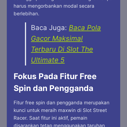
harus mengorbankan modal secara
berlebihan.
Baca Juga:
Baca Pola
Gacor Maksimal
Terbaru Di Slot The
Ultimate 5
Fokus Pada Fitur Free
Spin dan Pengganda
Fitur free spin dan pengganda merupakan
kunci untuk meraih maxwin di Slot Street
Racer. Saat fitur ini aktif, pemain
disarankan tetap menggunakan taruhan