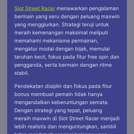
Slot Street Racer
menawarkan pengalaman
bermain yang seru dengan peluang maxwin
yang menggiurkan. Strategi teruji untuk
meraih kemenangan maksimal meliputi
memahami mekanisme permainan,
mengatur modal dengan bijak, memulai
taruhan kecil, fokus pada fitur free spin dan
pengganda, serta bermain dengan ritme
stabil.
Pendekatan disiplin dan fokus pada fitur
bonus membuat pemain tidak hanya
mengandalkan keberuntungan semata.
Dengan strategi yang tepat, peluang
meraih maxwin di Slot Street Racer menjadi
lebih realistis dan menguntungkan, sambil