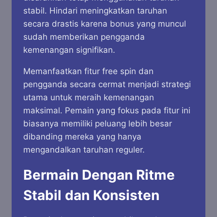
stabil. Hindari meningkatkan taruhan
secara drastis karena bonus yang muncul
sudah memberikan pengganda
kemenangan signifikan.
Memanfaatkan fitur free spin dan
pengganda secara cermat menjadi strategi
utama untuk meraih kemenangan
maksimal. Pemain yang fokus pada fitur ini
biasanya memiliki peluang lebih besar
dibanding mereka yang hanya
mengandalkan taruhan reguler.
Bermain Dengan Ritme
Stabil dan Konsisten