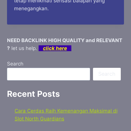
tetap menikmati sensasi balapan yang
menegangkan.
NEED BACKLINK HIGH QUALITY and RELEVANT
?
let us help.
click here
Search
Search
Recent Posts
Cara Cerdas Raih Kemenangan Maksimal di
Slot North Guardians