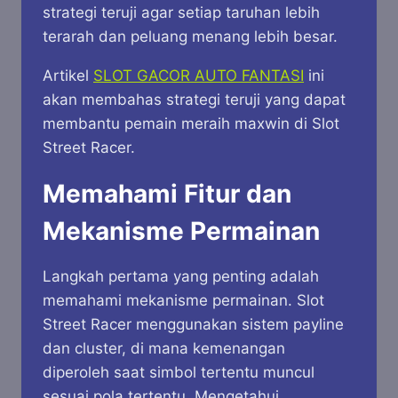
strategi teruji agar setiap taruhan lebih
terarah dan peluang menang lebih besar.
Artikel
SLOT GACOR AUTO FANTASI
ini
akan membahas strategi teruji yang dapat
membantu pemain meraih maxwin di Slot
Street Racer.
Memahami Fitur dan
Mekanisme Permainan
Langkah pertama yang penting adalah
memahami mekanisme permainan. Slot
Street Racer menggunakan sistem payline
dan cluster, di mana kemenangan
diperoleh saat simbol tertentu muncul
sesuai pola tertentu. Mengetahui