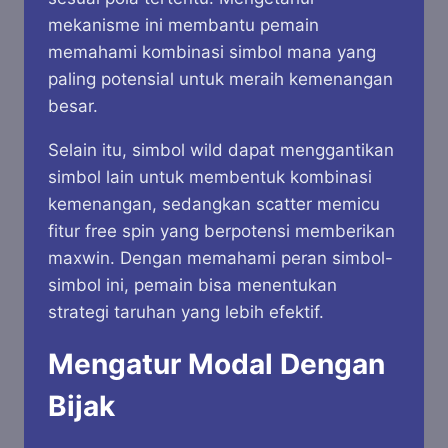
mekanisme ini membantu pemain
memahami kombinasi simbol mana yang
paling potensial untuk meraih kemenangan
besar.
Selain itu, simbol wild dapat menggantikan
simbol lain untuk membentuk kombinasi
kemenangan, sedangkan scatter memicu
fitur free spin yang berpotensi memberikan
maxwin. Dengan memahami peran simbol-
simbol ini, pemain bisa menentukan
strategi taruhan yang lebih efektif.
Mengatur Modal Dengan
Bijak