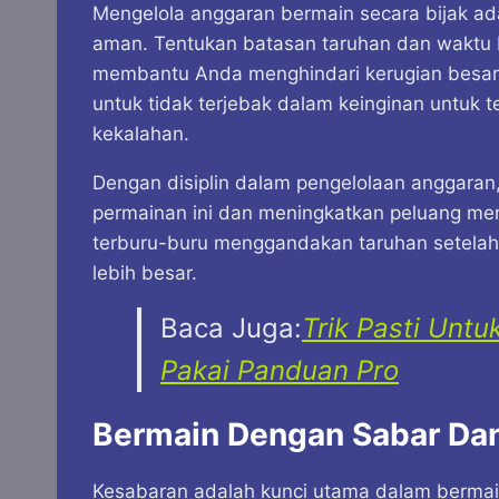
Mengelola anggaran bermain secara bijak ad
aman. Tentukan batasan taruhan dan waktu 
membantu Anda menghindari kerugian besar j
untuk tidak terjebak dalam keinginan untuk 
kekalahan.
Dengan disiplin dalam pengelolaan anggara
permainan ini dan meningkatkan peluang men
terburu-buru menggandakan taruhan setelah 
lebih besar.
Baca Juga:
Trik Pasti Unt
Pakai Panduan Pro
Bermain Dengan Sabar Dan
Kesabaran adalah kunci utama dalam bermain