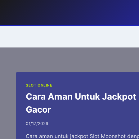
Skip
to
content
SLOT ONLINE
Cara Aman Untuk Jackpot 
Gacor
01/17/2026
Cara aman untuk jackpot Slot Moonshot deng