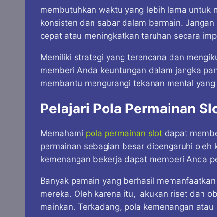
membutuhkan waktu yang lebih lama untuk mu
konsisten dan sabar dalam bermain. Jangan
cepat atau meningkatkan taruhan secara impu
Memiliki strategi yang terencana dan mengik
memberi Anda keuntungan dalam jangka panja
membantu mengurangi tekanan mental yang s
Pelajari Pola Permainan S
Memahami
pola permainan slot
dapat member
permainan sebagian besar dipengaruhi oleh
kemenangan bekerja dapat memberi Anda pers
Banyak pemain yang berhasil memanfaatkan 
mereka. Oleh karena itu, lakukan riset dan 
mainkan. Terkadang, pola kemenangan atau h