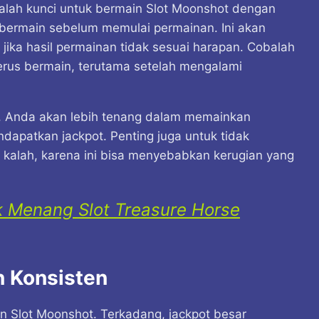
alah kunci untuk bermain Slot Moonshot dengan
bermain sebelum memulai permainan. Ini akan
ika hasil permainan tidak sesuai harapan. Cobalah
terus bermain, terutama setelah mengalami
n, Anda akan lebih tenang dalam memainkan
dapatkan jackpot. Penting juga untuk tidak
kalah, karena ini bisa menyebabkan kerugian yang
uk Menang Slot Treasure Horse
 Konsisten
 Slot Moonshot. Terkadang, jackpot besar