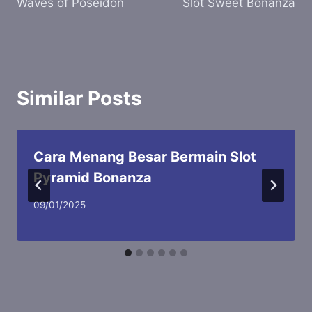
Waves of Poseidon
Slot Sweet Bonanza
Similar Posts
Cara Menang Besar Bermain Slot
Pyramid Bonanza
09/01/2025