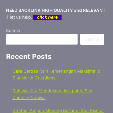
NEED BACKLINK HIGH QUALITY and RELEVANT
?
let us help.
click here
Search
Search
Recent Posts
Cara Cerdas Raih Kemenangan Maksimal di
Slot North Guardians
Rahasia Jitu Mendulang Jackpot di Slot
Zombie Carnival
Strategi Ampuh Menang Besar di Slot Rise of