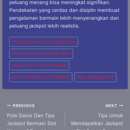
peluang menang bisa meningkat signifikan.
Pendekatan yang cerdas dan disiplin membuat
pengalaman bermain lebih menyenangkan dan
peluang jackpot lebih realistis.
Post
#
Cara Bermain Slot Starlight Wins
Tags:
#
Pola Gacor Slot Starlight Wins
#
Situs Gacor Dan Terlengkap
#
SLOT GACOR AUTO FANTASI
#
Slot Starlight Wins
Post
PREVIOUS
NEXT
Pola Gacor Dan Tips
Tips Untuk
navigation
Jackpot Bermain Slot
Mendapatkan Jackpot