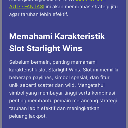
AUTO FANTASI
ini akan membahas strategi jitu
agar taruhan lebih efektif.
Memahami Karakteristik
Slot Starlight Wins
Sebelum bermain, penting memahami
karakteristik slot Starlight Wins. Slot ini memiliki
beberapa paylines, simbol spesial, dan fitur
unik seperti scatter dan wild. Mengetahui
simbol yang membayar tinggi serta kombinasi
penting membantu pemain merancang strategi
taruhan lebih efektif dan meningkatkan
peluang jackpot.