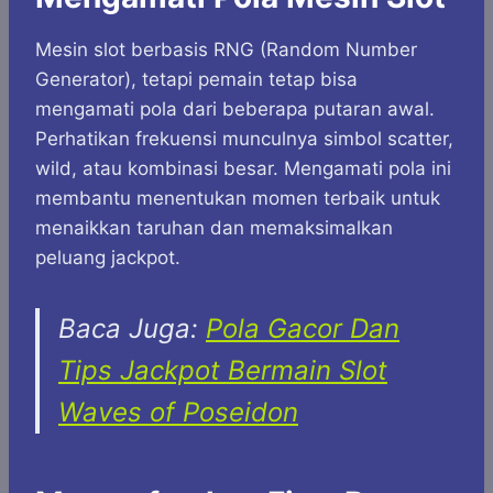
Mesin slot berbasis RNG (Random Number
Generator), tetapi pemain tetap bisa
mengamati pola dari beberapa putaran awal.
Perhatikan frekuensi munculnya simbol scatter,
wild, atau kombinasi besar. Mengamati pola ini
membantu menentukan momen terbaik untuk
menaikkan taruhan dan memaksimalkan
peluang jackpot.
Baca Juga:
Pola Gacor Dan
Tips Jackpot Bermain Slot
Waves of Poseidon