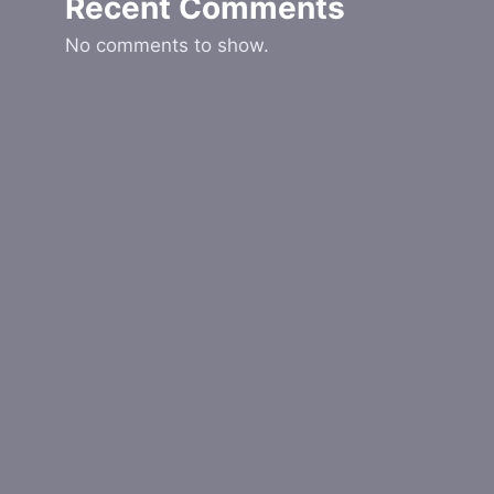
Recent Comments
No comments to show.