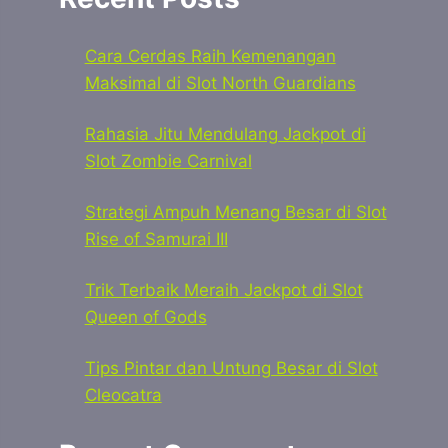
Cara Cerdas Raih Kemenangan
Maksimal di Slot North Guardians
Rahasia Jitu Mendulang Jackpot di
Slot Zombie Carnival
Strategi Ampuh Menang Besar di Slot
Rise of Samurai III
Trik Terbaik Meraih Jackpot di Slot
Queen of Gods
Tips Pintar dan Untung Besar di Slot
Cleocatra