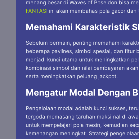
menang besar di Waves of Poseidon bisa meni
FANTASI
ini akan membahas pola gacor dan ti
Memahami Karakteristik S
Sebelum bermain, penting memahami karakteris
beberapa paylines, simbol spesial, dan fitur b
menjadi kunci utama untuk meningkatkan 
kombinasi simbol dan nilai pembayaran akan 
serta meningkatkan peluang jackpot.
Mengatur Modal Dengan B
Pengelolaan modal adalah kunci sukses, ter
tergoda memasang taruhan maksimal di awal 
untuk mempelajari pola mesin, kemudian sec
kemenangan meningkat. Strategi pengelola