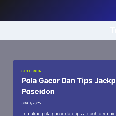
Skip
to
content
T
SLOT ONLINE
Pola Gacor Dan Tips Jackp
Poseidon
09/01/2025
Temukan pola gacor dan tips ampuh bermain 