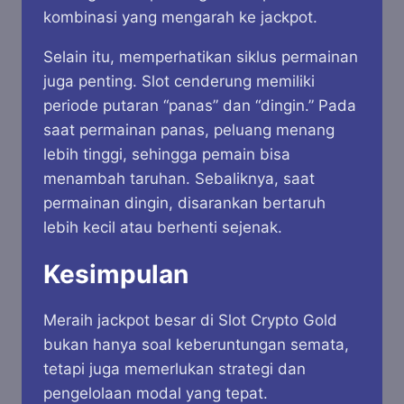
kombinasi yang mengarah ke jackpot.
Selain itu, memperhatikan siklus permainan
juga penting. Slot cenderung memiliki
periode putaran “panas” dan “dingin.” Pada
saat permainan panas, peluang menang
lebih tinggi, sehingga pemain bisa
menambah taruhan. Sebaliknya, saat
permainan dingin, disarankan bertaruh
lebih kecil atau berhenti sejenak.
Kesimpulan
Meraih jackpot besar di Slot Crypto Gold
bukan hanya soal keberuntungan semata,
tetapi juga memerlukan strategi dan
pengelolaan modal yang tepat.