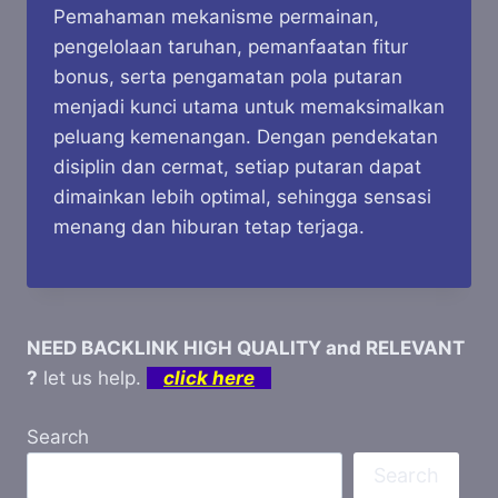
Pemahaman mekanisme permainan,
pengelolaan taruhan, pemanfaatan fitur
bonus, serta pengamatan pola putaran
menjadi kunci utama untuk memaksimalkan
peluang kemenangan. Dengan pendekatan
disiplin dan cermat, setiap putaran dapat
dimainkan lebih optimal, sehingga sensasi
menang dan hiburan tetap terjaga.
NEED BACKLINK HIGH QUALITY and RELEVANT
?
let us help.
click here
Search
Search