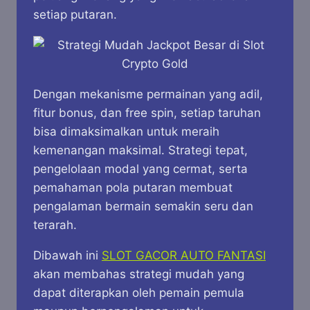
setiap putaran.
Dengan mekanisme permainan yang adil,
fitur bonus, dan free spin, setiap taruhan
bisa dimaksimalkan untuk meraih
kemenangan maksimal. Strategi tepat,
pengelolaan modal yang cermat, serta
pemahaman pola putaran membuat
pengalaman bermain semakin seru dan
terarah.
Dibawah ini
SLOT GACOR AUTO FANTASI
akan membahas strategi mudah yang
dapat diterapkan oleh pemain pemula