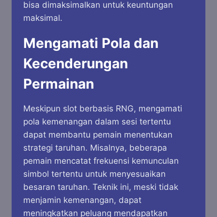
bisa dimaksimalkan untuk keuntungan
maksimal.
Mengamati Pola dan
Kecenderungan
Permainan
Meskipun slot berbasis RNG, mengamati
pola kemenangan dalam sesi tertentu
dapat membantu pemain menentukan
strategi taruhan. Misalnya, beberapa
pemain mencatat frekuensi kemunculan
simbol tertentu untuk menyesuaikan
besaran taruhan. Teknik ini, meski tidak
menjamin kemenangan, dapat
meningkatkan peluang mendapatkan