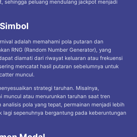
, sehingga peluang mendulang jackpot menjadi
 Simbol
arnival adalah memahami pola putaran dan
akan RNG (Random Number Generator), yang
apat diamati dari riwayat keluaran atau frekuensi
ering mencatat hasil putaran sebelumnya untuk
catter muncul.
enyesuaikan strategi taruhan. Misalnya,
i muncul atau menurunkan taruhan saat tren
 analisis pola yang tepat, permainan menjadi lebih
ak lagi sepenuhnya bergantung pada keberuntungan
emen Modal