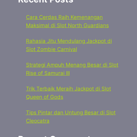
Cara Cerdas Raih Kemenangan
Maksimal di Slot North Guardians
Rahasia Jitu Mendulang Jackpot di
Slot Zombie Carnival
Strategi Ampuh Menang Besar di Slot
Rise of Samurai III
Trik Terbaik Meraih Jackpot di Slot
Queen of Gods
Tips Pintar dan Untung Besar di Slot
Cleocatra