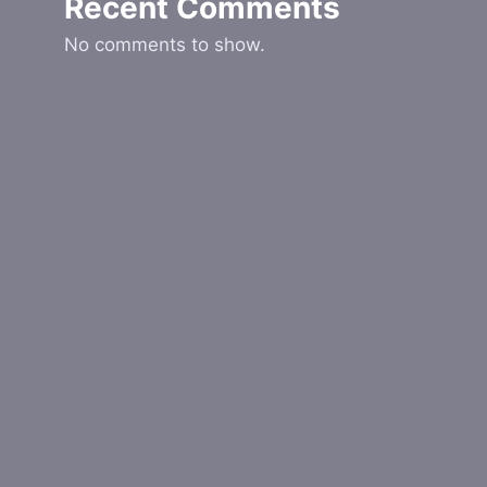
Recent Comments
No comments to show.