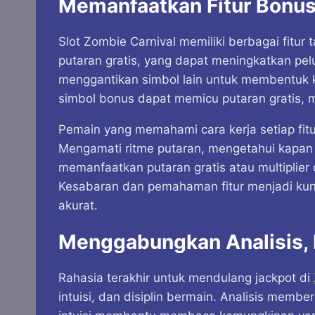
Memanfaatkan Fitur Bonus
Slot Zombie Carnival memiliki berbagai fitur 
putaran gratis, yang dapat meningkatkan pelu
menggantikan simbol lain untuk membentuk 
simbol bonus dapat memicu putaran gratis, mu
Pemain yang memahami cara kerja setiap fi
Mengamati ritme putaran, mengetahui kapan 
memanfaatkan putaran gratis atau multiplier 
Kesabaran dan pemahaman fitur menjadi kunci
akurat.
Menggabungkan Analisis, In
Rahasia terakhir untuk mendulang jackpot di
intuisi, dan disiplin bermain. Analisis memb