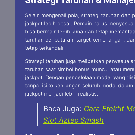
Selain mengenali pola, strategi taruhan dan
jackpot lebih besar. Pemain harus menyesuaik
bisa bermain lebih lama dan tetap memanfa
taruhan per putaran, target kemenangan, d
tetap terkendali.
Strategi taruhan juga melibatkan penyesuaia
taruhan saat simbol bonus muncul atau menu
jackpot. Dengan pengelolaan modal yang disi
tanpa risiko kehilangan seluruh modal dala
jackpot menjadi lebih realistis.
Baca Juga:
Cara Efektif 
Slot Aztec Smash