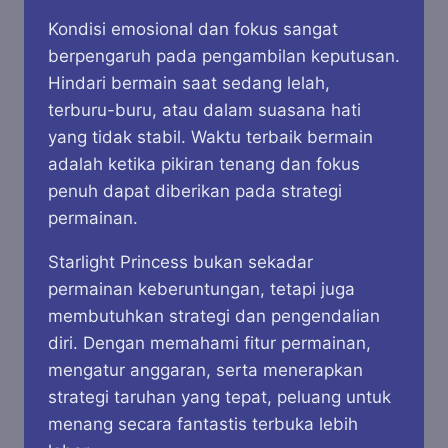
Kondisi emosional dan fokus sangat
berpengaruh pada pengambilan keputusan.
Hindari bermain saat sedang lelah,
terburu-buru, atau dalam suasana hati
yang tidak stabil. Waktu terbaik bermain
adalah ketika pikiran tenang dan fokus
penuh dapat diberikan pada strategi
permainan.
Starlight Princess bukan sekadar
permainan keberuntungan, tetapi juga
membutuhkan strategi dan pengendalian
diri. Dengan memahami fitur permainan,
mengatur anggaran, serta menerapkan
strategi taruhan yang tepat, peluang untuk
menang secara fantastis terbuka lebih