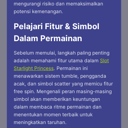
mengurangi risiko dan memaksimalkan
potensi kemenangan.
Pelajari Fitur & Simbol
Dalam Permainan
Sebelum memulai, langkah paling penting
adalah memahami fitur utama dalam
Slot
Starlight Princess
. Permainan ini
menawarkan sistem tumble, pengganda
acak, dan simbol scatter yang memicu fitur
free spin. Mengenali peran masing-masing
simbol akan memberikan keuntungan
dalam membaca ritme permainan dan
menentukan momen terbaik untuk
meningkatkan taruhan.