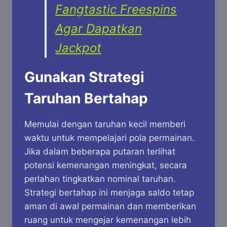
Fangtastic Freespins
Agar Dapatkan
Jackpot
Gunakan Strategi
Taruhan Bertahap
Memulai dengan taruhan kecil memberi
waktu untuk mempelajari pola permainan.
Jika dalam beberapa putaran terlihat
potensi kemenangan meningkat, secara
perlahan tingkatkan nominal taruhan.
Strategi bertahap ini menjaga saldo tetap
aman di awal permainan dan memberikan
ruang untuk mengejar kemenangan lebih