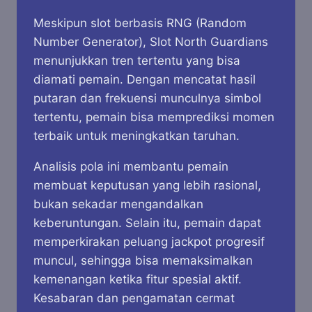
Meskipun slot berbasis RNG (Random
Number Generator), Slot North Guardians
menunjukkan tren tertentu yang bisa
diamati pemain. Dengan mencatat hasil
putaran dan frekuensi munculnya simbol
tertentu, pemain bisa memprediksi momen
terbaik untuk meningkatkan taruhan.
Analisis pola ini membantu pemain
membuat keputusan yang lebih rasional,
bukan sekadar mengandalkan
keberuntungan. Selain itu, pemain dapat
memperkirakan peluang jackpot progresif
muncul, sehingga bisa memaksimalkan
kemenangan ketika fitur spesial aktif.
Kesabaran dan pengamatan cermat