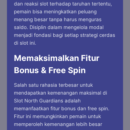
dan reaksi slot terhadap taruhan tertentu,
pemain bisa meningkatkan peluang
menang besar tanpa harus menguras
saldo. Disiplin dalam mengelola modal
menjadi fondasi bagi setiap strategi cerdas
di slot ini.
Memaksimalkan Fitur
Bonus & Free Spin
Salah satu rahasia terbesar untuk
mendapatkan kemenangan maksimal di
Slot North Guardians adalah
memanfaatkan fitur bonus dan free spin.
Fitur ini memungkinkan pemain untuk
memperoleh kemenangan lebih besar