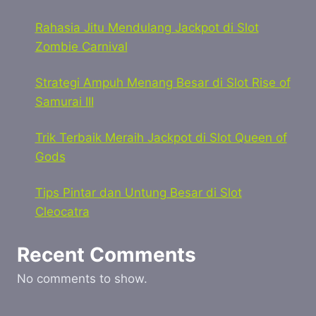
Rahasia Jitu Mendulang Jackpot di Slot
Zombie Carnival
Strategi Ampuh Menang Besar di Slot Rise of
Samurai III
Trik Terbaik Meraih Jackpot di Slot Queen of
Gods
Tips Pintar dan Untung Besar di Slot
Cleocatra
Recent Comments
No comments to show.