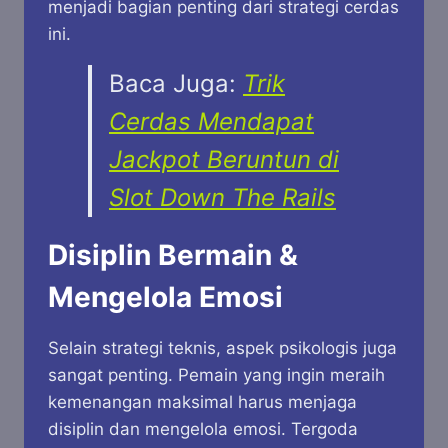
menjadi bagian penting dari strategi cerdas
ini.
Baca Juga:
Trik
Cerdas Mendapat
Jackpot Beruntun di
Slot Down The Rails
Disiplin Bermain &
Mengelola Emosi
Selain strategi teknis, aspek psikologis juga
sangat penting. Pemain yang ingin meraih
kemenangan maksimal harus menjaga
disiplin dan mengelola emosi. Tergoda