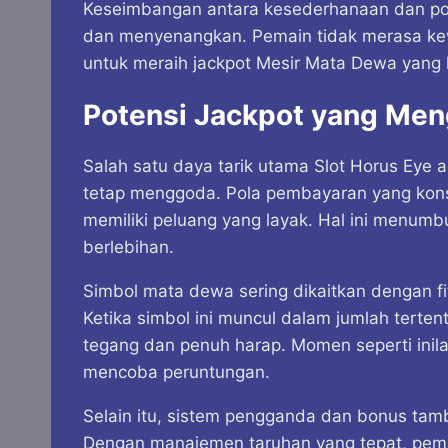
Keseimbangan antara kesederhanaan dan poten
dan menyenangkan. Pemain tidak merasa kew
untuk meraih jackpot Mesir Mata Dewa yang 
Potensi Jackpot yang Men
Salah satu daya tarik utama Slot Horus Eye a
tetap menggoda. Pola pembayaran yang kon
memiliki peluang yang layak. Hal ini menumb
berlebihan.
Simbol mata dewa sering dikaitkan dengan 
Ketika simbol ini muncul dalam jumlah terte
tegang dan penuh harap. Momen seperti inil
mencoba peruntungan.
Selain itu, sistem pengganda dan bonus t
Dengan manajemen taruhan yang tepat, pema