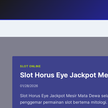
Skip
to
content
SLOT ONLINE
Slot Horus Eye Jackpot M
01/28/2026
Slot Horus Eye Jackpot Mesir Mata Dewa sel
penggemar permainan slot bertema mitologi.