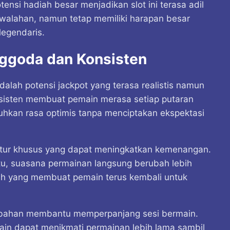
si hadiah besar menjadikan slot ini terasa adil
alahan, namun tetap memiliki harapan besar
legendaris.
ggoda dan Konsisten
dalah potensi jackpot yang terasa realistis namun
sisten membuat pemain merasa setiap putaran
uhkan rasa optimis tanpa menciptakan ekspektasi
fitur khusus yang dapat meningkatkan kemenangan.
ntu, suasana permainan langsung berubah lebih
ah yang membuat pemain terus kembali untuk
ambahan membantu memperpanjang sesi bermain.
in dapat menikmati permainan lebih lama sambil