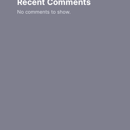
Recent Comments
No comments to show.