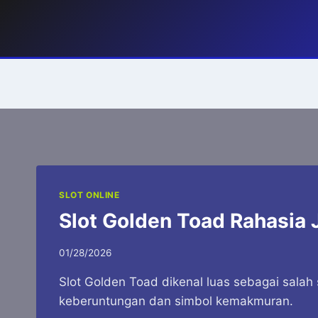
Skip
to
content
SLOT ONLINE
Slot Golden Toad Rahasia
01/28/2026
Slot Golden Toad dikenal luas sebagai salah
keberuntungan dan simbol kemakmuran.