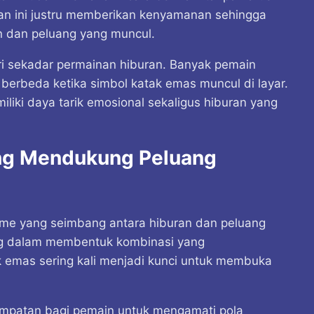
an ini justru memberikan kenyamanan sehingga
n dan peluang yang muncul.
i sekadar permainan hiburan. Banyak pemain
erbeda ketika simbol katak emas muncul di layar.
iliki daya tarik emosional sekaligus hiburan yang
ng Mendukung Peluang
me yang seimbang antara hiburan dan peluang
ing dalam membentuk kombinasi yang
 emas sering kali menjadi kunci untuk membuka
empatan bagi pemain untuk mengamati pola