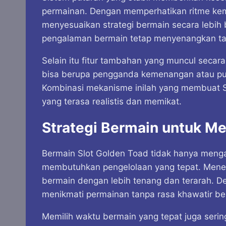
permainan. Dengan memperhatikan ritme ke
menyesuaikan strategi bermain secara lebih
pengalaman bermain tetap menyenangkan ta
Selain itu fitur tambahan yang muncul secara
bisa berupa pengganda kemenangan atau puta
Kombinasi mekanisme inilah yang membuat Sl
yang terasa realistis dan memikat.
Strategi Bermain untuk 
Bermain Slot Golden Toad tidak hanya meng
membutuhkan pengelolaan yang tepat. Mene
bermain dengan lebih tenang dan terarah. D
menikmati permainan tanpa rasa khawatir be
Memilih waktu bermain yang tepat juga seri