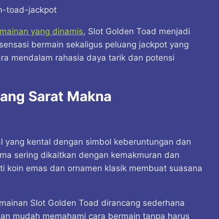
mainan yang dinamis
, Slot Golden Toad menjadi
sensasi bermain sekaligus peluang jackpot yang
ara mendalam rahasia daya tarik dan potensi
yang Sarat Makna
l yang kental dengan simbol keberuntungan dan
ama sering dikaitkan dengan kemakmuran dan
perti koin emas dan ornamen klasik membuat suasana
ermainan Slot Golden Toad dirancang sederhana
gan mudah memahami cara bermain tanpa harus