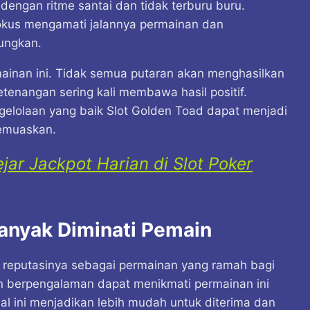
ngan ritme santai dan tidak terburu buru.
fokus mengamati jalannya permainan dan
ungkan.
ainan ini. Tidak semua putaran akan menghasilkan
enangan sering kali membawa hasil positif.
lolaan yang baik Slot Golden Toad dapat menjadi
emuaskan.
ejar Jackpot Harian di Slot Poker
anyak Diminati Pemain
ri reputasinya sebagai permainan yang ramah bagi
n berpengalaman dapat menikmati permainan ini
al ini menjadikan lebih mudah untuk diterima dan