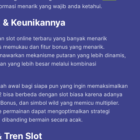
rmasi menarik yang wajib anda ketahui.
2 & Keunikannya
nan slot online terbaru yang banyak menarik
s memukau dan fitur bonus yang menarik.
menawarkan mekanisme putaran yang lebih dinamis,
gan yang lebih besar melalui kombinasi
gkah awal bagi siapa pun yang ingin memaksimalkan
 2 bisa berbeda dengan slot biasa karena adanya
e Bonus, dan simbol wild yang memicu multiplier.
permainan dapat mengoptimalkan strategi
i dibanding bermain secara acak.
 Tren Slot