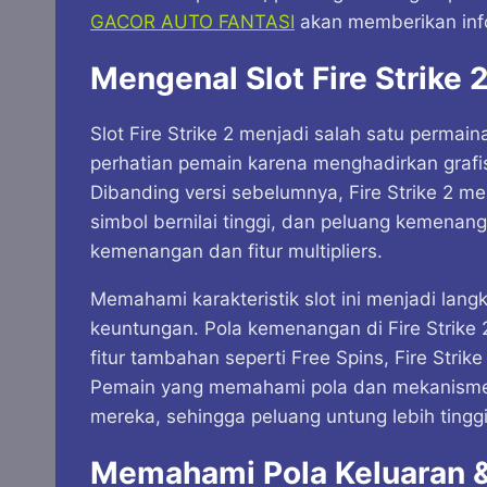
GACOR AUTO FANTASI
akan memberikan info
Mengenal Slot Fire Strike 
Slot Fire Strike 2 menjadi salah satu permai
perhatian pemain karena menghadirkan grafi
Dibanding versi sebelumnya, Fire Strike 2 
simbol bernilai tinggi, dan peluang kemenan
kemenangan dan fitur multipliers.
Memahami karakteristik slot ini menjadi lan
keuntungan. Pola kemenangan di Fire Strike
fitur tambahan seperti Free Spins, Fire Strik
Pemain yang memahami pola dan mekanisme 
mereka, sehingga peluang untung lebih tingg
Memahami Pola Keluaran &