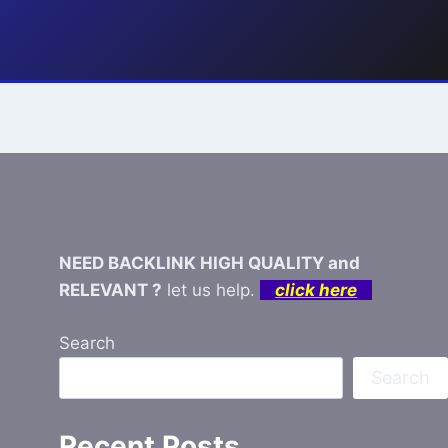
NEED BACKLINK HIGH QUALITY and
RELEVANT ?
let us help.
click here
Search
Search
Recent Posts