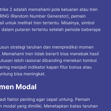
Strike 2 adalah memahami pola keluaran atau tren
m RNG (Random Number Generator), pemain
 untuk melihat tren tertentu. Misalnya, simbol
ul dalam putaran tertentu setelah periode beberapa
yusun strategi taruhan dan memprediksi momen
 Memahami tren tidak berarti bisa menebak hasil
tusan lebih rasional dibanding menekan tombol
ering menjadi indikator kapan fitur bonus atau
 untung bisa meningkat.
emen Modal
adi faktor penting agar cepat untung. Pemain
n modal yang dimiliki. Menetapkan batas taruhan