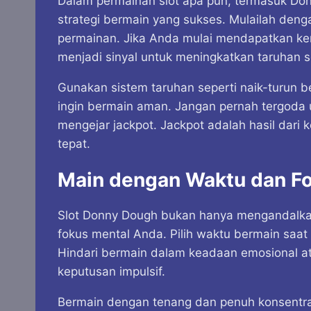
Dalam permainan slot apa pun, termasuk Do
strategi bermain yang sukses. Mulailah deng
permainan. Jika Anda mulai mendapatkan keme
menjadi sinyal untuk meningkatkan taruhan se
Gunakan sistem taruhan seperti naik-turun ber
ingin bermain aman. Jangan pernah tergoda u
mengejar jackpot. Jackpot adalah hasil dari 
tepat.
Main dengan Waktu dan Fo
Slot Donny Dough bukan hanya mengandalkan
fokus mental Anda. Pilih waktu bermain saat
Hindari bermain dalam keadaan emosional at
keputusan impulsif.
Bermain dengan tenang dan penuh konsentra