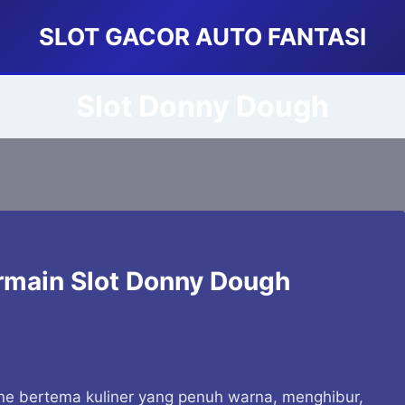
SLOT GACOR AUTO FANTASI
Slot Donny Dough
rmain Slot Donny Dough
ine bertema kuliner yang penuh warna, menghibur,