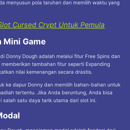
a menyusun pola taruhan dan memilih waktu yang
Slot Cursed Crypt Untuk Pemula
n Mini Game
di Donny Dough adalah melalui fitur Free Spins dan
 memberikan tambahan fitur seperti Expanding
katkan nilai kemenangan secara drastis.
k ke dapur Donny dan memilih bahan-bahan untuk
hadiah tertentu. Jika Anda beruntung, Anda bisa
alah satu daya tarik utama dari slot ini.
Modal