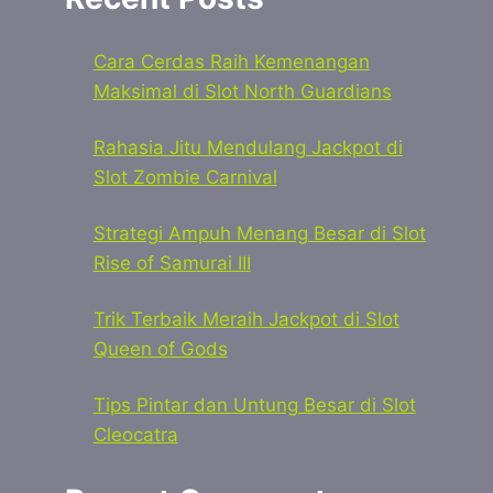
Cara Cerdas Raih Kemenangan
Maksimal di Slot North Guardians
Rahasia Jitu Mendulang Jackpot di
Slot Zombie Carnival
Strategi Ampuh Menang Besar di Slot
Rise of Samurai III
Trik Terbaik Meraih Jackpot di Slot
Queen of Gods
Tips Pintar dan Untung Besar di Slot
Cleocatra