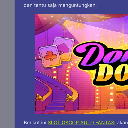
dan tentu saja menguntungkan.
Berikut ini
SLOT GACOR AUTO FANTASI
akan