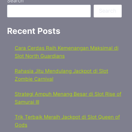
Search
Search
Recent Posts
Cara Cerdas Raih Kemenangan Maksimal di
Slot North Guardians
Rahasia Jitu Mendulang Jackpot di Slot
Zombie Carnival
Strategi Ampuh Menang Besar di Slot Rise of
Samurai III
Trik Terbaik Meraih Jackpot di Slot Queen of
Gods