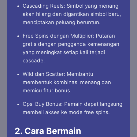
Cascading Reels: Simbol yang menang
akan hilang dan digantikan simbol baru,
menciptakan peluang beruntun.
Free Spins dengan Multiplier: Putaran
gratis dengan pengganda kemenangan
yang meningkat setiap kali terjadi
cascade.
Wild dan Scatter: Membantu
membentuk kombinasi menang dan
memicu fitur bonus.
Opsi Buy Bonus: Pemain dapat langsung
membeli akses ke mode free spins.
2. Cara Bermain