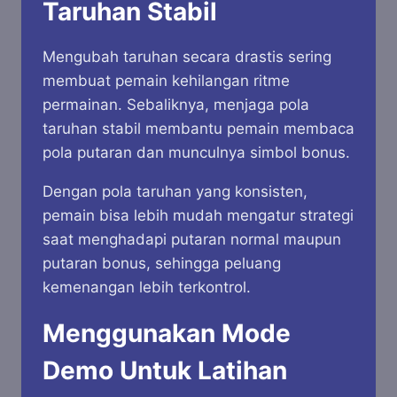
Taruhan Stabil
Mengubah taruhan secara drastis sering
membuat pemain kehilangan ritme
permainan. Sebaliknya, menjaga pola
taruhan stabil membantu pemain membaca
pola putaran dan munculnya simbol bonus.
Dengan pola taruhan yang konsisten,
pemain bisa lebih mudah mengatur strategi
saat menghadapi putaran normal maupun
putaran bonus, sehingga peluang
kemenangan lebih terkontrol.
Menggunakan Mode
Demo Untuk Latihan