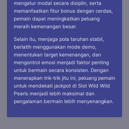
mengatur modal secara disiplin, serta
memanfaatkan fitur bonus dengan cerdas,
pemain dapat meningkatkan peluang
meraih kemenangan besar.
Selain itu, menjaga pola taruhan stabil,
berlatih menggunakan mode demo,
menentukan target kemenangan, dan
mengontrol emosi menjadi faktor penting
untuk bermain secara konsisten. Dengan
menerapkan trik-trik jitu ini, peluang pemain
untuk mendekati jackpot di Slot Wild Wild
Pearls menjadi lebih maksimal dan
pengalaman bermain lebih menyenangkan.