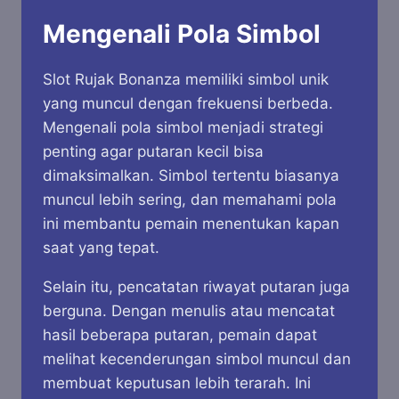
Mengenali Pola Simbol
Slot Rujak Bonanza memiliki simbol unik
yang muncul dengan frekuensi berbeda.
Mengenali pola simbol menjadi strategi
penting agar putaran kecil bisa
dimaksimalkan. Simbol tertentu biasanya
muncul lebih sering, dan memahami pola
ini membantu pemain menentukan kapan
saat yang tepat.
Selain itu, pencatatan riwayat putaran juga
berguna. Dengan menulis atau mencatat
hasil beberapa putaran, pemain dapat
melihat kecenderungan simbol muncul dan
membuat keputusan lebih terarah. Ini