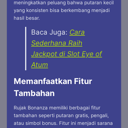
meningkatkan peluang bahwa putaran kecil
yang konsisten bisa berkembang menjadi
hasil besar.
Baca Juga:
Cara
Sederhana Raih
Jackpot di Slot Eye of
Atum
Memanfaatkan Fitur
Tambahan
Rujak Bonanza memiliki berbagai fitur
tambahan seperti putaran gratis, pengali,
atau simbol bonus. Fitur ini menjadi sarana