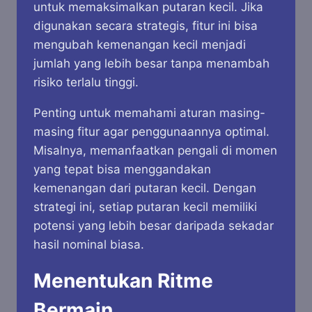
untuk memaksimalkan putaran kecil. Jika
digunakan secara strategis, fitur ini bisa
mengubah kemenangan kecil menjadi
jumlah yang lebih besar tanpa menambah
risiko terlalu tinggi.
Penting untuk memahami aturan masing-
masing fitur agar penggunaannya optimal.
Misalnya, memanfaatkan pengali di momen
yang tepat bisa menggandakan
kemenangan dari putaran kecil. Dengan
strategi ini, setiap putaran kecil memiliki
potensi yang lebih besar daripada sekadar
hasil nominal biasa.
Menentukan Ritme
Bermain