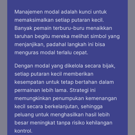
Manajemen modal adalah kunci untuk
memaksimalkan setiap putaran kecil.
Banyak pemain terburu-buru menaikkan
taruhan begitu mereka melihat simbol yang
menjanjikan, padahal langkah ini bisa
menguras modal terlalu cepat.
Dengan modal yang dikelola secara bijak,
setiap putaran kecil memberikan
kesempatan untuk tetap bertahan dalam
permainan lebih lama. Strategi ini
memungkinkan penumpukan kemenangan
kecil secara berkelanjutan, sehingga
peluang untuk menghasilkan hasil lebih
besar meningkat tanpa risiko kehilangan
kontrol.