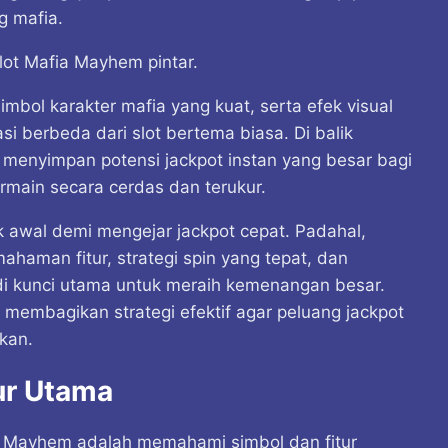
g mafia.
mbol karakter mafia yang kuat, serta efek visual
i berbeda dari slot bertema biasa. Di balik
menyimpan potensi jackpot instan yang besar bagi
main secara cerdas dan terukur.
k awal demi mengejar jackpot cepat. Padahal,
aman fitur, strategi spin yang tepat, dan
di kunci utama untuk meraih kemenangan besar.
membagikan strategi efektif agar peluang jackpot
kan.
ur Utama
a Mayhem adalah memahami simbol dan fitur