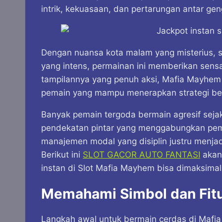
intrik, kekuasaan, dan pertarungan antar gen
Dengan nuansa kota malam yang misterius, si
yang intens, permainan ini memberikan sensas
tampilannya yang penuh aksi, Mafia Mayhem 
pemain yang mampu menerapkan strategi ber
Banyak pemain tergoda bermain agresif seja
pendekatan pintar yang menggabungkan pemah
manajemen modal yang disiplin justru menja
Berikut ini
SLOT GACOR AUTO FANTASI
akan 
instan di Slot Mafia Mayhem bisa dimaksimal
Memahami Simbol dan Fit
Langkah awal untuk bermain cerdas di Mafi