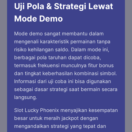
Uji Pola & Strategi Lewat
Mode Demo
Mode demo sangat membantu dalam
mengenali karakteristik permainan tanpa
risiko kehilangan saldo. Dalam mode ini,
berbagai pola taruhan dapat dicoba,
termasuk frekuensi munculnya fitur bonus
dan tingkat keberhasilan kombinasi simbol.
Informasi dari uji coba ini bisa digunakan
sebagai dasar strategi saat bermain secara
langsung.
Slot Lucky Phoenix menyajikan kesempatan
besar untuk meraih jackpot dengan
mengandalkan strategi yang tepat dan