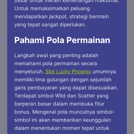
besar untuk meraih kemenangan maksimal.
Untuk memaksimalkan peluang
mendapatkan jackpot, strategi bermain
yang tepat sangat diperlukan.
Pahami Pola Permainan
Langkah awal yang penting adalah
memahami pola permainan secara
menyeluruh.
Slot Lucky Phoenix
umumnya
memiliki lima gulungan dengan sejumlah
garis pembayaran yang dapat disesuaikan.
Terdapat simbol Wild dan Scatter yang
berperan besar dalam membuka fitur
bonus. Mengenal pola munculnya simbol-
simbol ini akan memberikan keunggulan
dalam menentukan momen tepat untuk