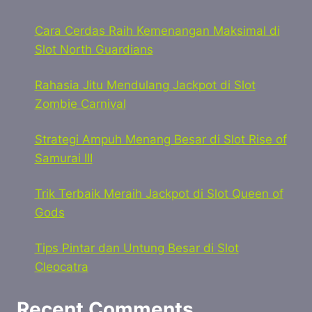
Cara Cerdas Raih Kemenangan Maksimal di
Slot North Guardians
Rahasia Jitu Mendulang Jackpot di Slot
Zombie Carnival
Strategi Ampuh Menang Besar di Slot Rise of
Samurai III
Trik Terbaik Meraih Jackpot di Slot Queen of
Gods
Tips Pintar dan Untung Besar di Slot
Cleocatra
Recent Comments