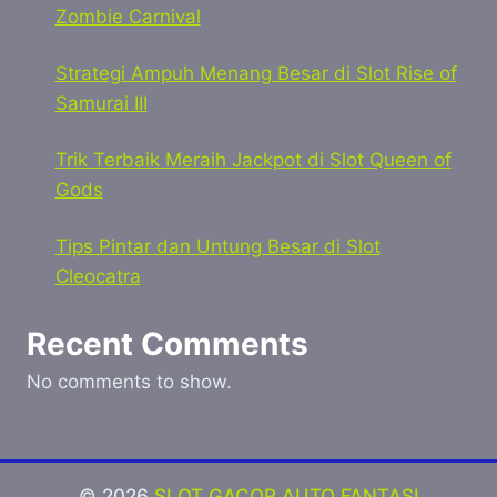
Zombie Carnival
Strategi Ampuh Menang Besar di Slot Rise of
Samurai III
Trik Terbaik Meraih Jackpot di Slot Queen of
Gods
Tips Pintar dan Untung Besar di Slot
Cleocatra
Recent Comments
No comments to show.
© 2026
SLOT GACOR AUTO FANTASI