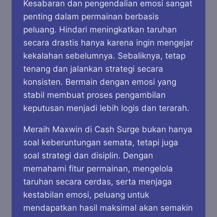
Kesabaran dan pengendalian emosi sangat
penting dalam permainan berbasis
peluang. Hindari meningkatkan taruhan
secara drastis hanya karena ingin mengejar
kekalahan sebelumnya. Sebaliknya, tetap
tenang dan jalankan strategi secara
konsisten. Bermain dengan emosi yang
stabil membuat proses pengambilan
keputusan menjadi lebih logis dan terarah.
Meraih Maxwin di Cash Surge bukan hanya
soal keberuntungan semata, tetapi juga
soal strategi dan disiplin. Dengan
memahami fitur permainan, mengelola
taruhan secara cerdas, serta menjaga
kestabilan emosi, peluang untuk
mendapatkan hasil maksimal akan semakin