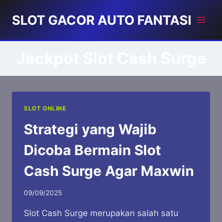
Skip
SLOT GACOR AUTO FANTASI
to
content
Jackpot Slot Cash Surge
SLOT ONLINE
Strategi yang Wajib
Dicoba Bermain Slot
Cash Surge Agar Maxwin
09/09/2025
Slot Cash Surge merupakan salah satu