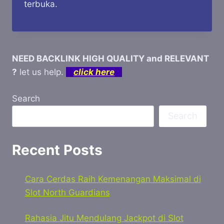
terbuka.
NEED BACKLINK HIGH QUALITY and RELEVANT
?
let us help.
click here
Search
Search
Recent Posts
Cara Cerdas Raih Kemenangan Maksimal di
Slot North Guardians
Rahasia Jitu Mendulang Jackpot di Slot