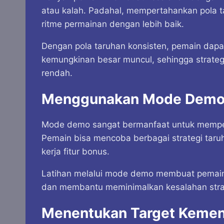
atau kalah. Padahal, mempertahankan pola
ritme permainan dengan lebih baik.
Dengan pola taruhan konsisten, pemain dapa
kemungkinan besar muncul, sehingga strategi 
rendah.
Menggunakan Mode Dem
Mode demo sangat bermanfaat untuk mempela
Pemain bisa mencoba berbagai strategi tar
kerja fitur bonus.
Latihan melalui mode demo membuat pemain l
dan membantu meminimalkan kesalahan stra
Menentukan Target Keme