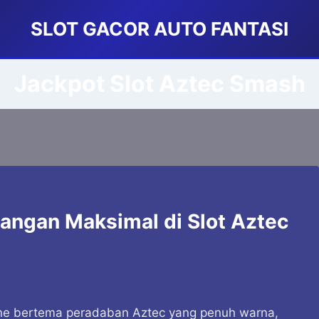
SLOT GACOR AUTO FANTASI
Jackpot Slot Aztec Smash
angan Maksimal di Slot Aztec
ine bertema peradaban Aztec yang penuh warna,