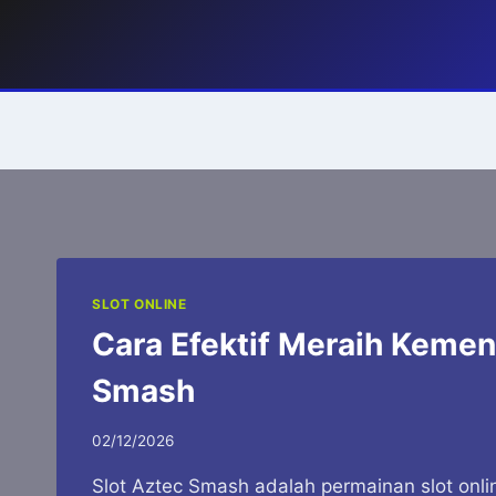
Skip
to
content
SLOT ONLINE
Cara Efektif Meraih Kemen
Smash
02/12/2026
Slot Aztec Smash adalah permainan slot onl