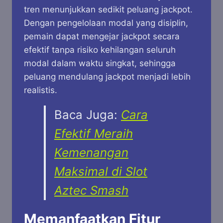
tren menunjukkan sedikit peluang jackpot.
Dengan pengelolaan modal yang disiplin,
pemain dapat mengejar jackpot secara
efektif tanpa risiko kehilangan seluruh
modal dalam waktu singkat, sehingga
peluang mendulang jackpot menjadi lebih
realistis.
Baca Juga:
Cara
Efektif Meraih
Kemenangan
Maksimal di Slot
Aztec Smash
Memanfaatkan Fitur