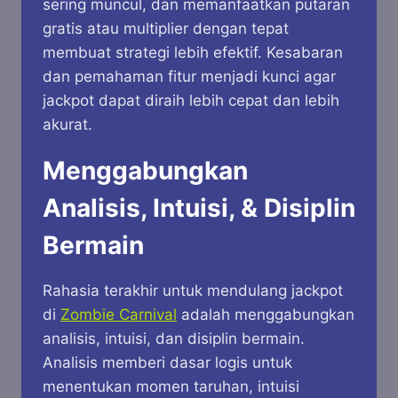
sering muncul, dan memanfaatkan putaran
gratis atau multiplier dengan tepat
membuat strategi lebih efektif. Kesabaran
dan pemahaman fitur menjadi kunci agar
jackpot dapat diraih lebih cepat dan lebih
akurat.
Menggabungkan
Analisis, Intuisi, & Disiplin
Bermain
Rahasia terakhir untuk mendulang jackpot
di
Zombie Carnival
adalah menggabungkan
analisis, intuisi, dan disiplin bermain.
Analisis memberi dasar logis untuk
menentukan momen taruhan, intuisi