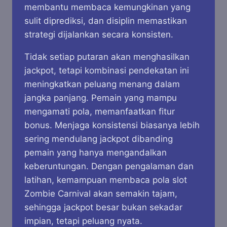
membantu membaca kemungkinan yang
sulit diprediksi, dan disiplin memastikan
strategi dijalankan secara konsisten.
Tidak setiap putaran akan menghasilkan
jackpot, tetapi kombinasi pendekatan ini
meningkatkan peluang menang dalam
jangka panjang. Pemain yang mampu
mengamati pola, memanfaatkan fitur
bonus. Menjaga konsistensi biasanya lebih
sering mendulang jackpot dibanding
pemain yang hanya mengandalkan
keberuntungan. Dengan pengalaman dan
latihan, kemampuan membaca pola slot
Zombie Carnival akan semakin tajam,
sehingga jackpot besar bukan sekadar
impian, tetapi peluang nyata.