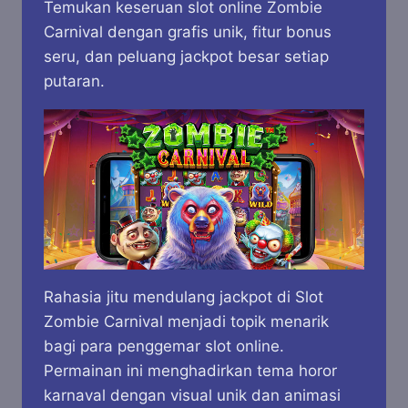
Temukan keseruan slot online Zombie
Carnival dengan grafis unik, fitur bonus
seru, dan peluang jackpot besar setiap
putaran.
Rahasia jitu mendulang jackpot di Slot
Zombie Carnival menjadi topik menarik
bagi para penggemar slot online.
Permainan ini menghadirkan tema horor
karnaval dengan visual unik dan animasi