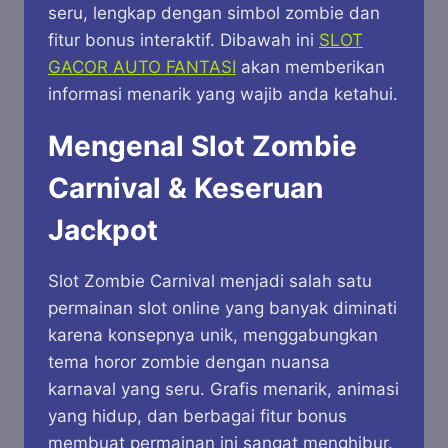
seru, lengkap dengan simbol zombie dan
fitur bonus interaktif. Dibawah ini
SLOT
GACOR AUTO FANTASI
akan memberikan
informasi menarik yang wajib anda ketahui.
Mengenal Slot Zombie
Carnival & Keseruan
Jackpot
Slot Zombie Carnival menjadi salah satu
permainan slot online yang banyak diminati
karena konsepnya unik, menggabungkan
tema horor zombie dengan nuansa
karnaval yang seru. Grafis menarik, animasi
yang hidup, dan berbagai fitur bonus
membuat permainan ini sangat menghibur.