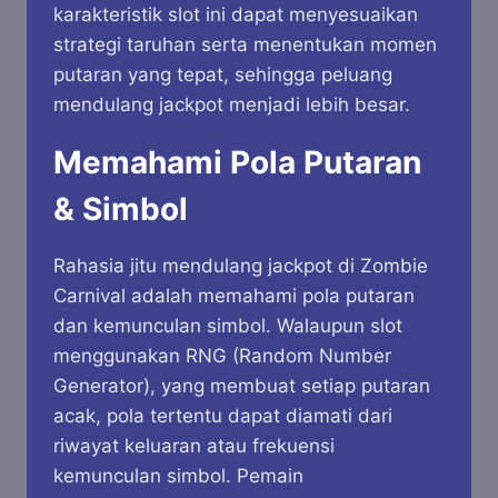
karakteristik slot ini dapat menyesuaikan
strategi taruhan serta menentukan momen
putaran yang tepat, sehingga peluang
mendulang jackpot menjadi lebih besar.
Memahami Pola Putaran
& Simbol
Rahasia jitu mendulang jackpot di Zombie
Carnival adalah memahami pola putaran
dan kemunculan simbol. Walaupun slot
menggunakan RNG (Random Number
Generator), yang membuat setiap putaran
acak, pola tertentu dapat diamati dari
riwayat keluaran atau frekuensi
kemunculan simbol. Pemain