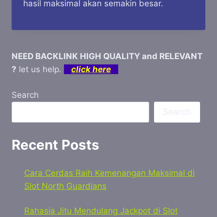
hasil maksimal akan semakin besar.
NEED BACKLINK HIGH QUALITY and RELEVANT
?
let us help.
click here
Search
Search
Recent Posts
Cara Cerdas Raih Kemenangan Maksimal di
Slot North Guardians
Rahasia Jitu Mendulang Jackpot di Slot