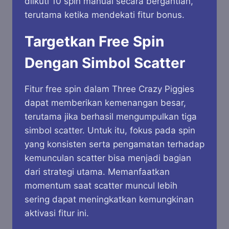
diikuti 10 spin manual secara bergantian,
terutama ketika mendekati fitur bonus.
Targetkan Free Spin
Dengan Simbol Scatter
Fitur free spin dalam Three Crazy Piggies
dapat memberikan kemenangan besar,
terutama jika berhasil mengumpulkan tiga
simbol scatter. Untuk itu, fokus pada spin
yang konsisten serta pengamatan terhadap
kemunculan scatter bisa menjadi bagian
dari strategi utama. Memanfaatkan
momentum saat scatter muncul lebih
sering dapat meningkatkan kemungkinan
aktivasi fitur ini.