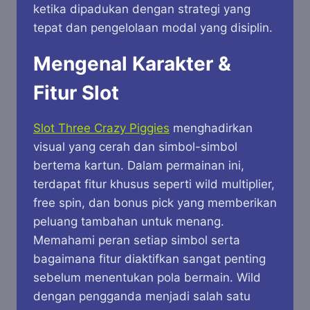
ketika dipadukan dengan strategi yang
tepat dan pengelolaan modal yang disiplin.
Mengenal Karakter &
Fitur Slot
Slot Three Crazy Piggies
menghadirkan
visual yang cerah dan simbol-simbol
bertema kartun. Dalam permainan ini,
terdapat fitur khusus seperti wild multiplier,
free spin, dan bonus pick yang memberikan
peluang tambahan untuk menang.
Memahami peran setiap simbol serta
bagaimana fitur diaktifkan sangat penting
sebelum menentukan pola bermain. Wild
dengan pengganda menjadi salah satu