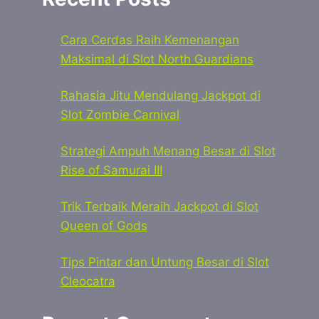
Cara Cerdas Raih Kemenangan
Maksimal di Slot North Guardians
Rahasia Jitu Mendulang Jackpot di
Slot Zombie Carnival
Strategi Ampuh Menang Besar di Slot
Rise of Samurai III
Trik Terbaik Meraih Jackpot di Slot
Queen of Gods
Tips Pintar dan Untung Besar di Slot
Cleocatra